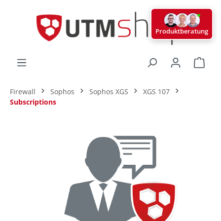
alt springen
Produktberatung
Ware
Firewall
Sophos
Sophos XGS
XGS 107
Subscriptions
Bildergalerie überspringen