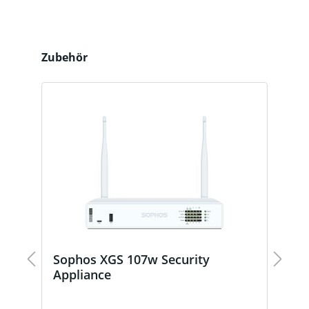
Produktgalerie überspringen
Zubehör
Sophos XGS 107w Security
S
Appliance
A