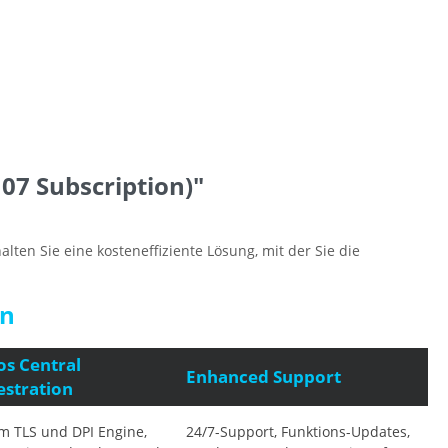
07 Subscription)"
en Sie eine kosteneffiziente Lösung, mit der Sie die
en
s Central
Enhanced Support
stration
m TLS und DPI Engine,
24/7-Support, Funktions-Updates,