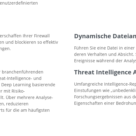
enutzerdefinierten
Dynamische Dateian
rschaffen Ihrer Firewall
en und blockieren so effektiv
Führen Sie eine Datei in eine
ngen.
deren Verhalten und Absicht. S
Ereignisse während der Analy
Threat Intelligence 
der branchenführenden
at-Intelligence- und
Umfangreiche Intelligence-Rep
f Deep Learning basierende
Einstufungen wie „unbedenklic
r mit Risiko-
Forschungsergebnissen aus den
lt. Über mehrere Analyse-
Eigenschaften einer Bedrohun
en, reduzieren
s für die am häufigsten