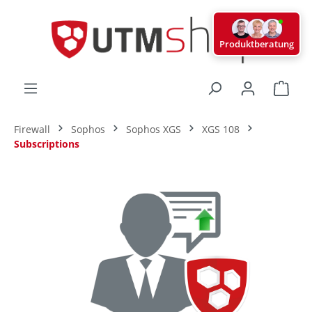
alt springen
Produktberatung
Ware
Firewall
Sophos
Sophos XGS
XGS 108
Subscriptions
Bildergalerie überspringen