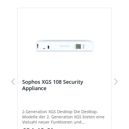
Sophos XGS 108 Security
S
Appliance
S
2.Generation XGS Desktop Die Desktop-
F
Modelle der 2. Generation XGS bieten eine
v
Vielzahl neuer Funktionen und
P
Hochgeschwindigkeits-
T