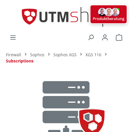
alt springen
Produktberatung
Ware
Firewall
Sophos
Sophos XGS
XGS 116
Subscriptions
Bildergalerie überspringen