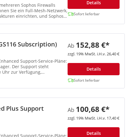
Details
mehreren Sophos Firewalls
nnen Sie ein Full-Mesh-Netzwerk,
Sofort lieferbar
ukturen einrichten, und Sophos
152,88 €*
S116 Subscription)
Ab
zzgl. 19% MwSt. i.H.v. 26,40 €
 Enhanced Support-Service-Pläne:
ger. Der Support steht
Details
 Uhr zur Verfügung,
Sofort lieferbar
100,68 €*
d Plus Support
Ab
zzgl. 19% MwSt. i.H.v. 17,40 €
Details
 Enhanced Support-Service-Pläne: