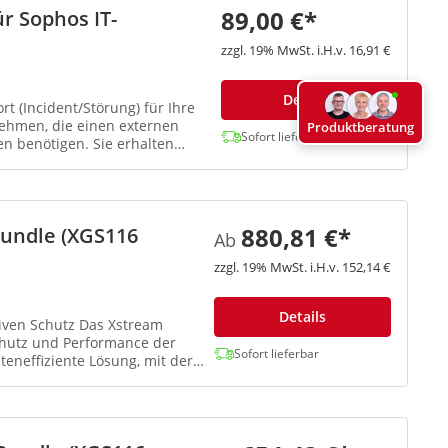
89,00 €*
r Sophos IT-
zzgl. 19% MwSt. i.H.v. 16,91 €
Details
t (Incident/Störung) für Ihre
ehmen, die einen externen
Produktberatung
Sofort lieferbar
n benötigen. Sie erhalten
880,81 €*
Bundle (XGS116
Ab
zzgl. 19% MwSt. i.H.v. 152,14 €
Details
tz Das Xstream
Schutz und Performance der
Sofort lieferbar
eneffiziente Lösung, mit der