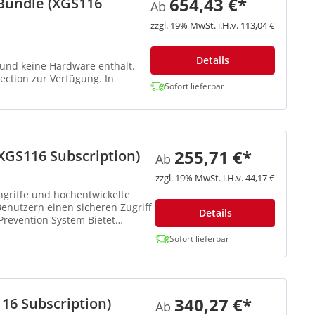
654,43 €*
Bundle (XGS116
Ab
zzgl. 19% MwSt. i.H.v. 113,04 €
Details
z und keine Hardware enthält.
ction zur Verfügung. In
Sofort lieferbar
255,71 €*
XGS116 Subscription)
Ab
zzgl. 19% MwSt. i.H.v. 44,17 €
ngriffe und hochentwickelte
nutzern einen sicheren Zugriff
Details
Prevention System Bietet
Sofort lieferbar
340,27 €*
16 Subscription)
Ab