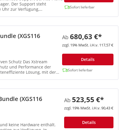
ger. Der Support steht
Sofort lieferbar
 Uhr zur Verfügung,
680,63 €*
Bundle (XGS116
Ab
zzgl. 19% MwSt. i.H.v. 117,57 €
Details
tz Das Xstream
Schutz und Performance der
Sofort lieferbar
eneffiziente Lösung, mit der
523,55 €*
Bundle (XGS116
Ab
zzgl. 19% MwSt. i.H.v. 90,43 €
Details
z und keine Hardware enthält.
ction zur Verfügung. In