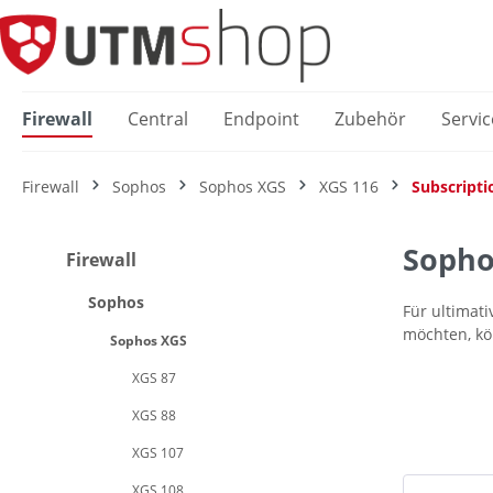
springen
Zur Hauptnavigation springen
Firewall
Central
Endpoint
Zubehör
Servic
Firewall
Sophos
Sophos XGS
XGS 116
Subscripti
Sophos
Firewall
Sophos
Für ultimat
möchten, kö
Sophos XGS
XGS 87
XGS 88
XGS 107
XGS 108