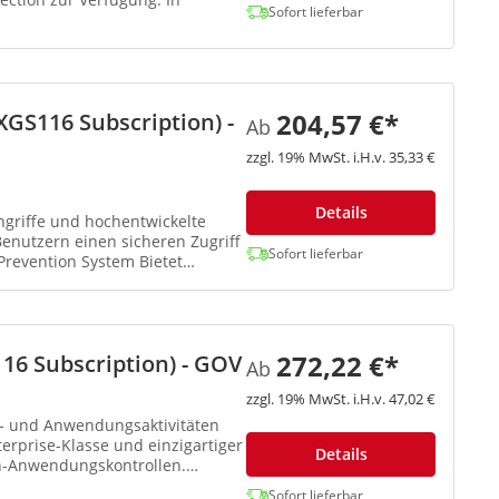
Sofort lieferbar
204,57 €*
GS116 Subscription) -
Ab
zzgl. 19% MwSt. i.H.v. 35,33 €
Details
ngriffe und hochentwickelte
nutzern einen sicheren Zugriff
Sofort lieferbar
Prevention System Bietet
272,22 €*
16 Subscription) - GOV
Ab
zzgl. 19% MwSt. i.H.v. 47,02 €
b- und Anwendungsaktivitäten
terprise-Klasse und einzigartiger
Details
n-Anwendungskontrollen.
Sofort lieferbar