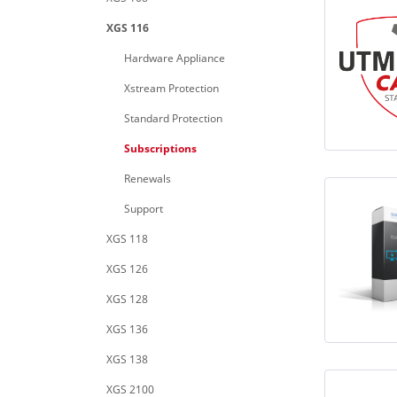
XGS 116
Hardware Appliance
Xstream Protection
Standard Protection
Subscriptions
Renewals
Support
XGS 118
XGS 126
XGS 128
XGS 136
XGS 138
XGS 2100