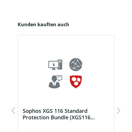
Produktgalerie überspringen
Kunden kauften auch
Sophos XGS 116 Standard
S
)
Protection Bundle (XGS116
P
Subscription)