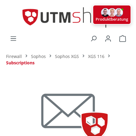
alt springen
Produktberatung
Ware
Firewall
Sophos
Sophos XGS
XGS 116
Subscriptions
Bildergalerie überspringen