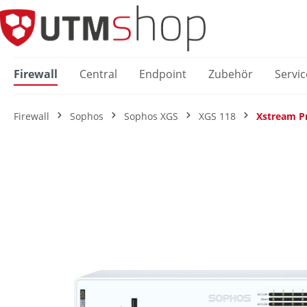
springen
Zur Hauptnavigation springen
Firewall
Central
Endpoint
Zubehör
Servic
Firewall
Sophos
Sophos XGS
XGS 118
Xstream P
Bildergalerie überspringen