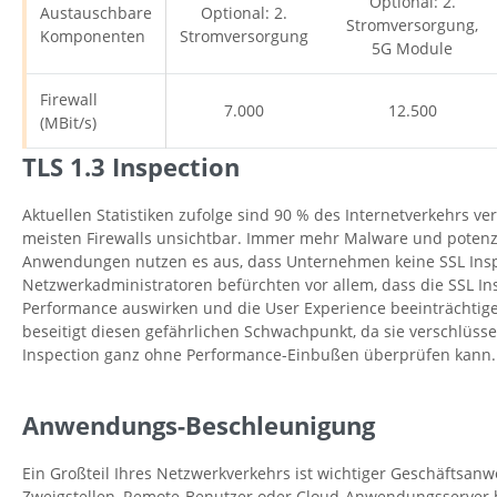
Optional: 2.
Austauschbare
Optional: 2.
Stromversorgung,
Komponenten
Stromversorgung
5G Module
Firewall
7.000
12.500
(MBit/s)
TLS 1.3 Inspection
Aktuellen Statistiken zufolge sind 90 % des Internetverkehrs ve
meisten Firewalls unsichtbar. Immer mehr Malware und potenz
Anwendungen nutzen es aus, dass Unternehmen keine SSL Ins
Netzwerkadministratoren befürchten vor allem, dass die SSL Ins
Performance auswirken und die User Experience beeinträchtige
beseitigt diesen gefährlichen Schwachpunkt, da sie verschlüsse
Inspection ganz ohne Performance-Einbußen überprüfen kann.
Anwendungs-Beschleunigung
Ein Großteil Ihres Netzwerkverkehrs ist wichtiger Geschäftsanw
Zweigstellen, Remote-Benutzer oder Cloud-Anwendungsserver be