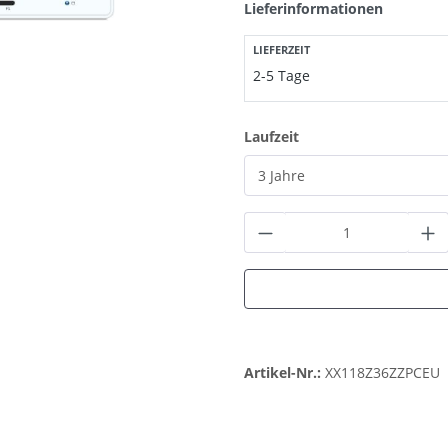
Lieferinformationen
LIEFERZEIT
2-5 Tage
auswählen
Laufzeit
Produkt Anzahl: G
Artikel-Nr.:
XX118Z36ZZPCEU