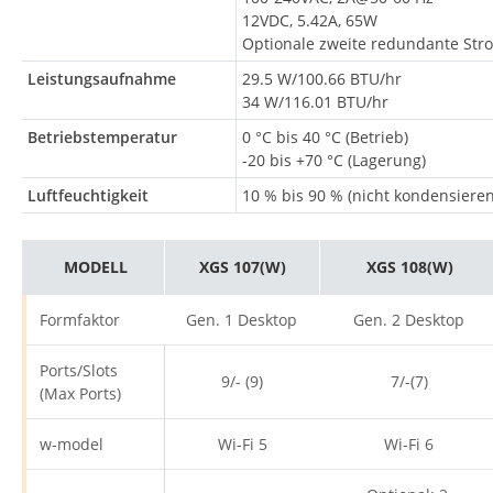
12VDC, 5.42A, 65W
Optionale zweite redundante St
Leistungsaufnahme
29.5 W/100.66 BTU/hr
34 W/116.01 BTU/hr
Betriebstemperatur
0 °C bis 40 °C (Betrieb)
-20 bis +70 °C (Lagerung)
Luftfeuchtigkeit
10 % bis 90 % (nicht kondensiere
MODELL
XGS 107(W)
XGS 108(W)
Formfaktor
Gen. 1 Desktop
Gen. 2 Desktop
Ports/Slots
9/- (9)
7/-(7)
(Max Ports)
w-model
Wi-Fi 5
Wi-Fi 6