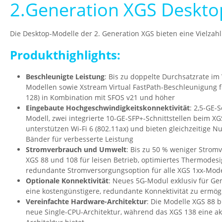
2.Generation XGS Deskto
Die Desktop-Modelle der 2. Generation XGS bieten eine Vielza
Produkthighlights:
Beschleunigte Leistung
: Bis zu doppelte Durchsatzrate im
Modellen sowie Xstream Virtual FastPath-Beschleunigung f
128) in Kombination mit SFOS v21 und höher
Eingebaute Hochgeschwindigkeitskonnektivität
: 2,5-GE-
Modell, zwei integrierte 10-GE-SFP+-Schnittstellen beim XG
unterstützen Wi-Fi 6 (802.11ax) und bieten gleichzeitige N
Bänder für verbesserte Leistung
Stromverbrauch und Umwelt
: Bis zu 50 % weniger Stromv
XGS 88 und 108 für leisen Betrieb, optimiertes Thermodes
redundante Stromversorgungsoption für alle XGS 1xx-Mode
Optionale Konnektivität
: Neues 5G-Modul exklusiv für Ge
eine kostengünstigere, redundante Konnektivität zu ermög
Vereinfachte Hardware-Architektur
: Die Modelle XGS 88 
neue Single-CPU-Architektur, während das XGS 138 eine akt