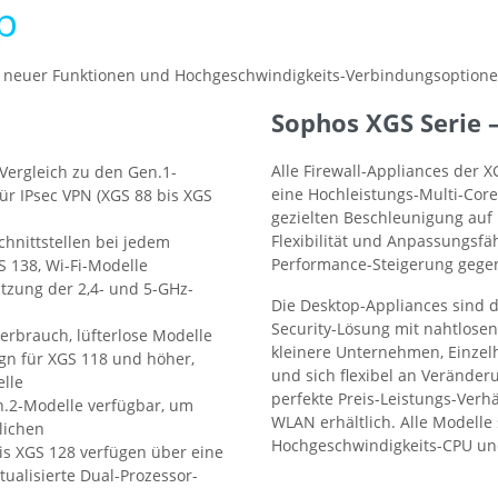
p
hl neuer Funktionen und Hochgeschwindigkeits-Verbindungsoptione
Sophos XGS Serie 
Alle Firewall-Appliances der X
 Vergleich zu den Gen.1-
eine Hochleistungs-Multi-Cor
ür IPsec VPN (XGS 88 bis XGS
gezielten Beschleunigung auf
Flexibilität und Anpassungsfäh
Schnittstellen bei jedem
Performance-Steigerung gegen
S 138, Wi-Fi-Modelle
utzung der 2,4- und 5-GHz-
Die Desktop-Appliances sind d
Security-Lösung mit nahtlosen
erbrauch, lüfterlose Modelle
kleinere Unternehmen, Einzel
ign für XGS 118 und höher,
und sich flexibel an Verände
lle
perfekte Preis-Leistungs-Verhä
n.2-Modelle verfügbar, um
WLAN erhältlich. Alle Modelle
lichen
Hochgeschwindigkeits-CPU und
bis XGS 128 verfügen über eine
ualisierte Dual-Prozessor-