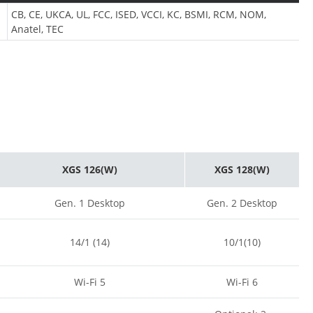
CB, CE, UKCA, UL, FCC, ISED, VCCI, KC, BSMI, RCM, NOM,
Anatel, TEC
XGS 126(W)
XGS 128(W)
Gen. 1 Desktop
Gen. 2 Desktop
14/1 (14)
10/1(10)
Wi-Fi 5
Wi-Fi 6