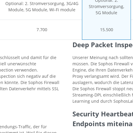
Optional: 2.
Optional: 2. Stromversorgung, 3G/4G
Stromversorgung,
Module, 5G Module, Wi-Fi module
5G Module
7.700
15.500
Deep Packet Inspe
rschlüsselt und damit für die
Unserer Meinung nach sollten
iell unerwünschte
müssen. Die Sophos Firewall v
pection verwenden.
Engine, die Ihren Datenverke
pection sich negativ auf die
Proxy verlangsamt wird. Der F
n könnte. Die Sophos Firewall
auslagern, wodurch die Latenz
lten Datenverkehr mittels SSL
Die Sophos Firewall stoppt n
Streaming-DPI, einschließlic
Learning und durch SophosLab
Security Heartbeat
Endpoints mitein
endungs-Traffic, der für
stimmt ist. Weil für diesen