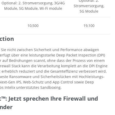
Optional: 2.
Optional: 2. Stromversorgung, 3G/4G
Stromversorgung,
Module, 5G Module, Wi-Fi module
5G Module
10,500
19,100
ction
 Sie nicht zwischen Sicherheit und Performance abwägen
erfügt über eine leistungsstarke Deep Packet Inspection (DPI)
hr auf Bedrohungen scannt, ohne dass der Prozess von einem
irewall Stack kann die Verarbeitung komplett an die DPI Engine
 erheblich reduziert und die Gesamteffizienz verbessert wird.
eueste Ransomware und Sicherheitslücken mit Hochleistungs-
h Next-Gen IPS, Web-Schutz und App Control sowie Deep
s Intelix unterstütztes Sandboxing.
™: Jetzt sprechen Ihre Firewall und
ander