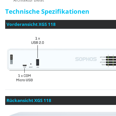
Architektur bietet
Technische Spezifikationen
Vorderansicht XGS 118
Rückansicht XGS 118