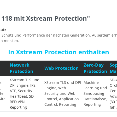
118 mit Xstream Protection"
hutz
n Schutz und Performance der nächsten Generation. Außerdem erhalt
ch meisten.
In Xstream Protection enthalten
Network
Zero-Day
Sop
Web Protection
Protection
Protection
Ma
XStream TLS und
SD-
s,
XStream TLS und DPI
Machine
DPI Engine, IPS,
Orc
,
Engine, Web
Learning und
ATP, Security
Cent
te
Security und Web
Sandboxing-
Heartbeat, SD-
Adv
Site
Control, Application
Dateianalyse,
RED VPN,
(30
Control, Reporting
Reporting
Reporting
fähi