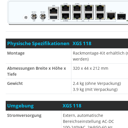
Physische Spezifikationen
XGS 118
Montage
Rackmontage-Kit erhältlich (
werden)
Abmessungen Breite x Höhe x
320 x 44 x 212 mm
Tiefe
Gewicht
2.4 kg (ohne Verpackung)
3.9 kg (mit Verpackung)
Umgebung
XGS 118
Stromversorgung
Extern, automatische
Bereichseinstellung AC-DC
100-240VAC, 2A@50-60 Hz