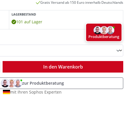
Gratis Versand ab 150 Euro innerhalb Deutschlands
LAGERBESTAND
101 auf Lager
Produktberatung
ib den gewünschten Wert ein oder benutz
In den Warenkorb
zur Produktberatung
mit Ihren Sophos Experten