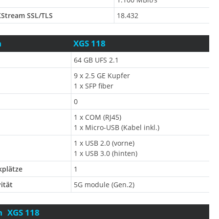
XStream SSL/TLS
18.432
n
XGS 118
64 GB UFS 2.1
9 x 2.5 GE Kupfer
1 x SFP fiber
0
1 x COM (RJ45)
1 x Micro-USB (Kabel inkl.)
1 x USB 2.0 (vorne)
1 x USB 3.0 (hinten)
kplätze
1
ität
5G module (Gen.2)
n
XGS 118