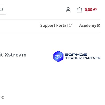
0,00 €*
Ware
Support Portal
Academy
it Xstream
 €