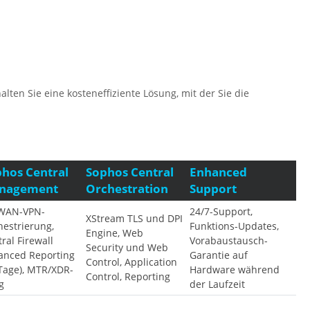
en Sie eine kosteneffiziente Lösung, mit der Sie die
hos Central
Sophos Central
Enhanced
nagement
Orchestration
Support
WAN-VPN-
24/7-Support,
XStream TLS und DPI
hestrierung,
Funktions-Updates,
Engine, Web
ral Firewall
Vorabaustausch-
Security und Web
anced Reporting
Garantie auf
Control, Application
 Tage), MTR/XDR-
Hardware während
Control, Reporting
g
der Laufzeit