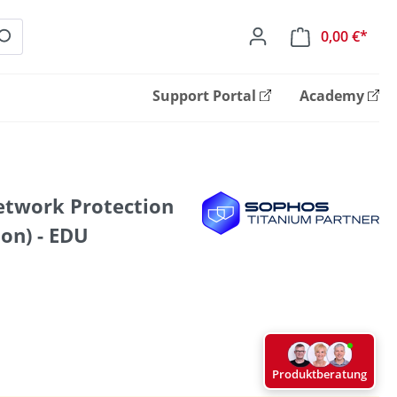
0,00 €*
Ware
Support Portal
Academy
etwork Protection
on) - EDU
Produktberatung