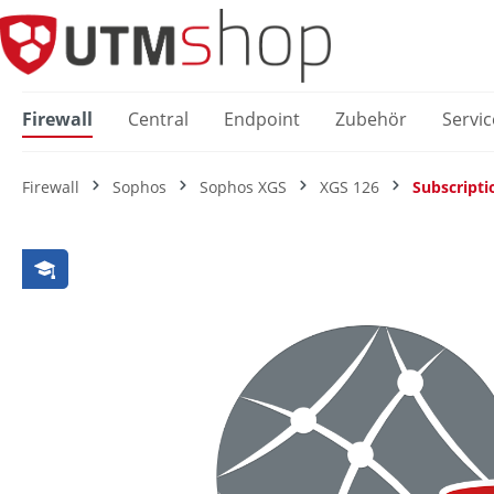
springen
Zur Hauptnavigation springen
Firewall
Central
Endpoint
Zubehör
Servic
Firewall
Sophos
Sophos XGS
XGS 126
Subscripti
Bildergalerie überspringen