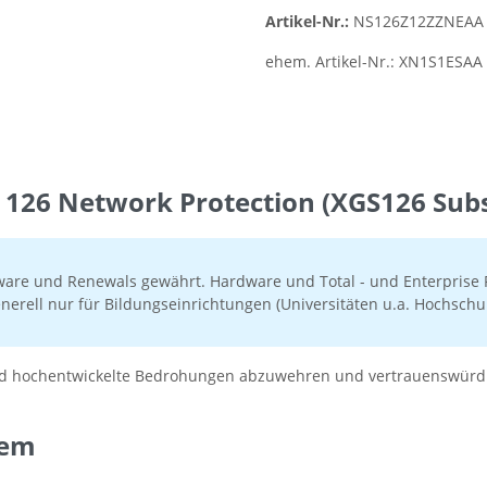
Artikel-Nr.:
NS126Z12ZZNEAA
ehem. Artikel-Nr.:
XN1S1ESAA
126 Network Protection (XGS126 Subsc
ware und Renewals gewährt. Hardware und Total - und Enterprise P
nerell nur für Bildungseinrichtungen (Universitäten u.a. Hochschul
und hochentwickelte Bedrohungen abzuwehren und vertrauenswürdig
tem