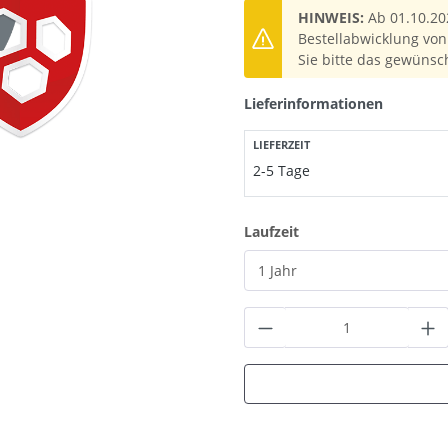
HINWEIS:
Ab 01.10.20
Bestellabwicklung von 
Sie bitte das gewünsc
Lieferinformationen
LIEFERZEIT
2-5 Tage
auswählen
Laufzeit
Produkt Anzahl: G