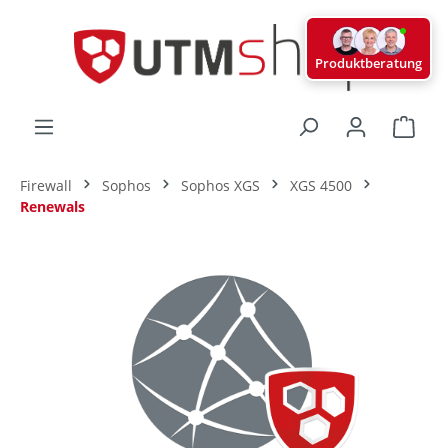
alt springen
Produktberatung
Ware
Firewall
Sophos
Sophos XGS
XGS 4500
Renewals
Bildergalerie überspringen