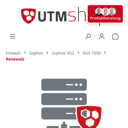
alt springen
Produktberatung
Ware
Firewall
Sophos
Sophos XGS
XGS 7500
Renewals
Bildergalerie überspringen