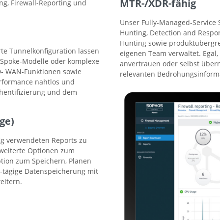
MTR-/XDR-fähig
ng, Firewall-Reporting und
Unser Fully-Managed-Service S
Hunting, Detection and Respo
Hunting sowie produktübergr
rte Tunnelkonfiguration lassen
eigenen Team verwaltet. Egal
d-Spoke-Modelle oder komplexe
anvertrauen oder selbst überne
SD- WAN-Funktionen sowie
relevanten Bedrohungsinforma
rformance nahtlos und
thentifizierung und dem
ge)
fig verwendeten Reports zu
weiterte Optionen zum
ption zum Speichern, Planen
0-tägige Datenspeicherung mit
eitern.