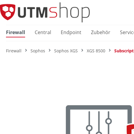
springen
Zur Hauptnavigation springen
Firewall
Central
Endpoint
Zubehör
Servic
Firewall
Sophos
Sophos XGS
XGS 8500
Subscript
Bildergalerie überspringen