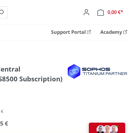
0,00 €*
Ware
Support Portal
Academy
entral
S8500 Subscription)
 €
5 €