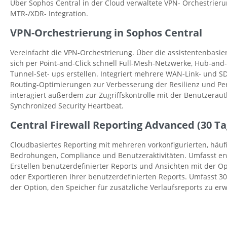
Über Sophos Central in der Cloud verwaltete VPN- Orchestrieru
MTR-/XDR- Integration.
VPN-Orchestrierung in Sophos Central
Vereinfacht die VPN-Orchestrierung. Über die assistentenbasie
sich per Point-and-Click schnell Full-Mesh-Netzwerke, Hub-an
Tunnel-Set- ups erstellen. Integriert mehrere WAN-Link- und 
Routing-Optimierungen zur Verbesserung der Resilienz und Pe
interagiert außerdem zur Zugriffskontrolle mit der Benutzerau
Synchronized Security Heartbeat.
Central Firewall Reporting Advanced (30 Ta
Cloudbasiertes Reporting mit mehreren vorkonfigurierten, häu
Bedrohungen, Compliance und Benutzeraktivitäten. Umfasst er
Erstellen benutzerdefinierter Reports und Ansichten mit der O
oder Exportieren Ihrer benutzerdefinierten Reports. Umfasst 3
der Option, den Speicher für zusätzliche Verlaufsreports zu erw