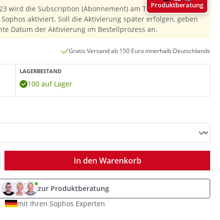
Produktberatung
23 wird die Subscription (Abonnement) am Tag der
Sophos aktiviert. Soll die Aktivierung später erfolgen, geben
hte Datum der Aktivierung im Bestellprozess an.
Gratis Versand ab 150 Euro innerhalb Deutschlands
LAGERBESTAND
100 auf Lager
ib den gewünschten Wert ein oder benutz
In den Warenkorb
zur Produktberatung
mit Ihren Sophos Experten