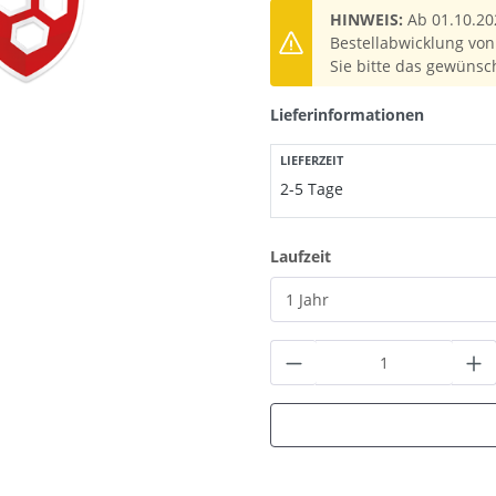
HINWEIS:
Ab 01.10.20
Bestellabwicklung von 
Sie bitte das gewünsc
Lieferinformationen
LIEFERZEIT
2-5 Tage
auswählen
Laufzeit
Produkt Anzahl: G