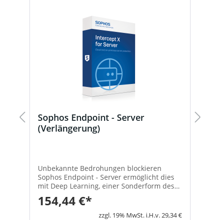
Sophos Endpoint - Server
S
(Verlängerung)
Unbekannte Bedrohungen blockieren
H
Sophos Endpoint - Server ermöglicht dies
L
mit Deep Learning, einer Sonderform des
E
Machine Learning, das bekannte und
E
154,44 €*
6
unbekannte Malware ohne Signaturen
L
erkennen kann. Deep Learning macht
L
8 €
zzgl. 19% MwSt. i.H.v. 29,34 €