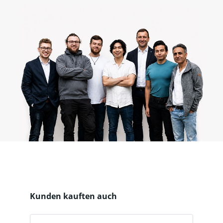
Produktgalerie überspringen
Kunden kauften auch