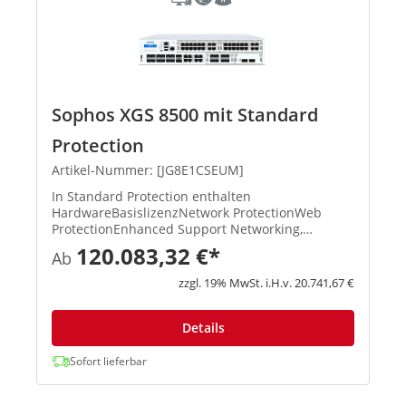
Sophos XGS 8500 mit Standard
Protection
Artikel-Nummer: [JG8E1CSEUM]
In Standard Protection enthalten
HardwareBasislizenzNetwork ProtectionWeb
ProtectionEnhanced Support Networking,
Wireless, Xstream-Architektur, unbegrenztes
120.083,32 €*
Ab
Remote Access VPN, Site-to-Site VPN, Reporting
XStream TLS und DPI Engine, IPS, ATP, S...
zzgl. 19% MwSt. i.H.v. 20.741,67 €
Details
Sofort lieferbar