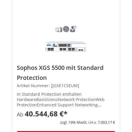
Sophos XGS 5500 mit Standard
Protection
Artikel-Nummer: [JG5E1CSEUM]
In Standard Protection enthalten
HardwareBasislizenzNetwork ProtectionWeb
ProtectionEnhanced Support Networking,
Wireless, Xstream-Architektur, unbegrenztes
40.544,68 €*
Ab
Remote Access VPN, Site-to-Site VPN, Reporting
XStream TLS und DPI Engine, IPS, ATP, S...
zzgl. 19% MwSt. i.H.v. 7.003,17 €