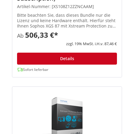
Artikel-Nummer: [XS108Z12ZZNCAAM]
Bitte beachten Sie, dass dieses Bundle nur die
Lizenz und keine Hardware enthält. Hierfür steht
Ihnen Sophos XGS 87 mit Xstream Protection zur
Verfügung. Xstream Protection – EIN einzelnes
506,33 €*
Ab
Bundle für ultimat...
zzgl. 19% MwSt. i.H.v. 87,46 €
Details
Sofort lieferbar