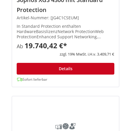
Protection
Artikel-Nummer: [JG4C1CSEUM]
In Standard Protection enthalten
HardwareBasislizenzNetwork ProtectionWeb
ProtectionEnhanced Support Networking,
Wireless, Xstream-Architektur, unbegrenztes
19.740,42 €*
Ab
Remote Access VPN, Site-to-Site VPN, Reporting
XStream TLS und DPI Engine, IPS, ATP, S...
zzgl. 19% MwSt. i.H.v. 3.409,71 €
Details
Sofort lieferbar