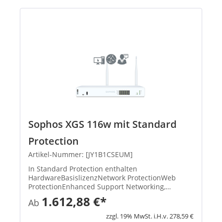
Sophos XGS 116w mit Standard
Protection
Artikel-Nummer: [JY1B1CSEUM]
In Standard Protection enthalten
HardwareBasislizenzNetwork ProtectionWeb
ProtectionEnhanced Support Networking,
Wireless, Xstream-Architektur, unbegrenztes
1.612,88 €*
Ab
Remote Access VPN, Site-to-Site VPN, Reporting
XStream TLS und DPI Engine, IPS, ATP, S...
zzgl. 19% MwSt. i.H.v. 278,59 €