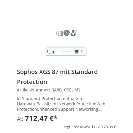
Sophos XGS 87 mit Standard
Protection
Artikel-Nummer: [JA8B1CSEUM]
In Standard Protection enthalten
HardwareBasislizenzNetwork ProtectionWeb
ProtectionEnhanced Support Networking,
Wireless, Xstream-Architektur, unbegrenztes
712,47 €*
Ab
Remote Access VPN, Site-to-Site VPN, Reporting
XStream TLS und DPI Engine, IPS, ATP, S...
zzgl. 19% MwSt. i.H.v. 123,06 €