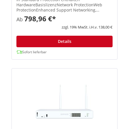
HardwareBasislizenzNetwork ProtectionWeb
ProtectionEnhanced Support Networking,
Wireless, Xstream-Architektur, unbegrenztes
798,96 €*
Ab
Remote Access VPN, Site-to-Site VPN, Reporting
XStream TLS und DPI Engine, IPS, ATP, S...
zzgl. 19% MwSt. i.H.v. 138,00 €
Details
Sofort lieferbar