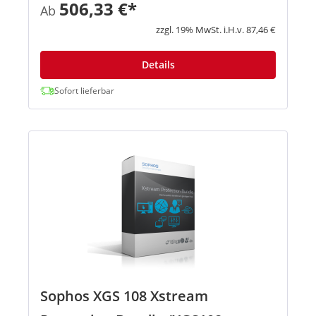
und Performance der nächsten Generation.
506,33 €*
Ab
Außerdem erhalten Sie eine kosteneffiziente
Lösung, mit der Sie die Herau...
zzgl. 19% MwSt. i.H.v. 87,46 €
Details
Sofort lieferbar
Sophos XGS 108 Xstream