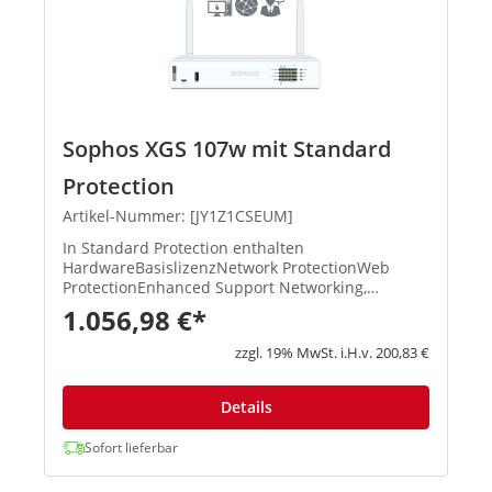
Sophos XGS 107w mit Standard
Protection
Artikel-Nummer: [JY1Z1CSEUM]
In Standard Protection enthalten
HardwareBasislizenzNetwork ProtectionWeb
ProtectionEnhanced Support Networking,
Wireless, Xstream-Architektur, unbegrenztes
1.056,98 €*
Remote Access VPN, Site-to-Site VPN, Reporting
XStream TLS und DPI Engine, IPS, ATP, S...
zzgl. 19% MwSt. i.H.v. 200,83 €
Details
Sofort lieferbar