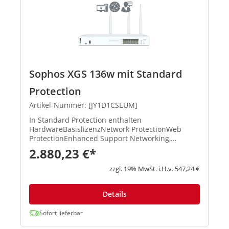
Sophos XGS 136w mit Standard
Protection
Artikel-Nummer: [JY1D1CSEUM]
In Standard Protection enthalten
HardwareBasislizenzNetwork ProtectionWeb
ProtectionEnhanced Support Networking,
Wireless, Xstream-Architektur, unbegrenztes
2.880,23 €*
Remote Access VPN, Site-to-Site VPN, Reporting
XStream TLS und DPI Engine, IPS, ATP, S...
zzgl. 19% MwSt. i.H.v. 547,24 €
Details
Sofort lieferbar