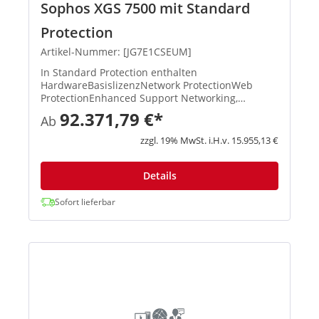
Sophos XGS 7500 mit Standard
Protection
Artikel-Nummer: [JG7E1CSEUM]
In Standard Protection enthalten
HardwareBasislizenzNetwork ProtectionWeb
ProtectionEnhanced Support Networking,
Wireless, Xstream-Architektur, unbegrenztes
92.371,79 €*
Ab
Remote Access VPN, Site-to-Site VPN, Reporting
XStream TLS und DPI Engine, IPS, ATP, S...
zzgl. 19% MwSt. i.H.v. 15.955,13 €
Details
Sofort lieferbar