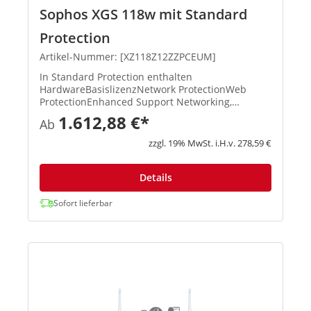
Sophos XGS 118w mit Standard
Protection
Artikel-Nummer: [XZ118Z12ZZPCEUM]
In Standard Protection enthalten
HardwareBasislizenzNetwork ProtectionWeb
ProtectionEnhanced Support Networking,
Wireless, Xstream-Architektur, unbegrenztes
1.612,88 €*
Ab
Remote Access VPN, Site-to-Site VPN, Reporting
XStream TLS und DPI Engine, IPS, ATP, S...
zzgl. 19% MwSt. i.H.v. 278,59 €
Details
Sofort lieferbar