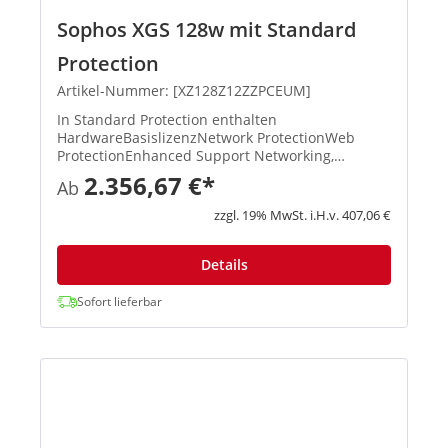
Sophos XGS 128w mit Standard
Protection
Artikel-Nummer: [XZ128Z12ZZPCEUM]
In Standard Protection enthalten
HardwareBasislizenzNetwork ProtectionWeb
ProtectionEnhanced Support Networking,
Wireless, Xstream-Architektur, unbegrenztes
2.356,67 €*
Ab
Remote Access VPN, Site-to-Site VPN, Reporting
XStream TLS und DPI Engine, IPS, ATP, S...
zzgl. 19% MwSt. i.H.v. 407,06 €
Details
Sofort lieferbar