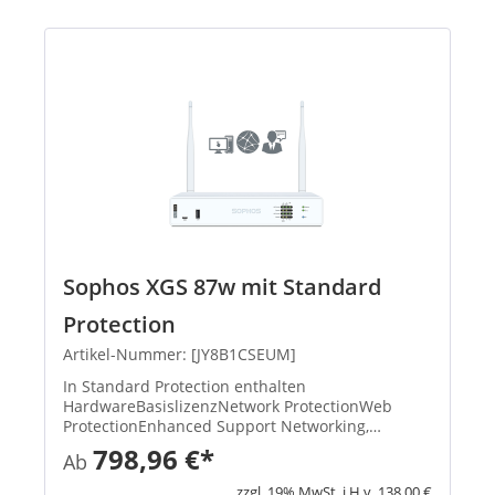
Sophos XGS 87w mit Standard
Protection
Artikel-Nummer: [JY8B1CSEUM]
In Standard Protection enthalten
HardwareBasislizenzNetwork ProtectionWeb
ProtectionEnhanced Support Networking,
Wireless, Xstream-Architektur, unbegrenztes
798,96 €*
Ab
Remote Access VPN, Site-to-Site VPN, Reporting
XStream TLS und DPI Engine, IPS, ATP, S...
zzgl. 19% MwSt. i.H.v. 138,00 €