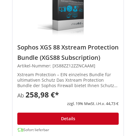
Sophos XGS 88 Xstream Protection
Bundle (XGS88 Subscription)
Artikel-Nummer: [XS88ZZ12ZZNCAAM]
Xstream Protection – EIN einzelnes Bundle für
ultimativen Schutz Das Xstream Protection
Bundle der Sophos Firewall bietet Ihnen Schutz
und Performance der nächsten Generation.
258,98 €*
Ab
Außerdem erhalten Sie eine kosteneffiziente
Lösung, mit der Sie die Hera...
zzgl. 19% MwSt. i.H.v. 44,73 €
Details
Sofort lieferbar