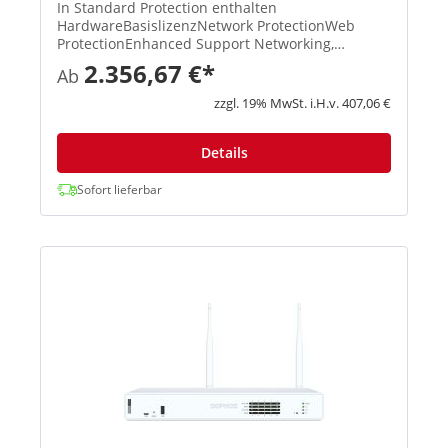
In Standard Protection enthalten
HardwareBasislizenzNetwork ProtectionWeb
ProtectionEnhanced Support Networking,
Wireless, Xstream-Architektur, unbegrenztes
2.356,67 €*
Ab
Remote Access VPN, Site-to-Site VPN, Reporting
XStream TLS und DPI Engine, IPS, ATP, S...
zzgl. 19% MwSt. i.H.v. 407,06 €
Details
Sofort lieferbar