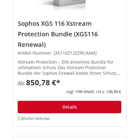
Sophos XGS 116 Xstream
Protection Bundle (XGS116
Renewal)
Artikel-Nummer: [XS116Z12ZZRCAAM]
Xstream Protection – EIN einzelnes Bundle für
ultimativen Schutz Das Xstream Protection
Bundle der Sophos Firewall bietet Ihnen Schutz
und Performance der nächsten Generation.
850,78 €*
Ab
Außerdem erhalten Sie eine kosteneffiziente
Lösung, mit der Sie die Herau...
zzgl. 19% MwSt. i.H.v. 146,96 €
Details
Sofort lieferbar