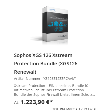
Sophos XGS 126 Xstream
Protection Bundle (XGS126
Renewal)
Artikel-Nummer: [XS126Z12ZZRCAAM]
Xstream Protection – EIN einzelnes Bundle für
ultimativen Schutz Das Xstream Protection
Bundle der Sophos Firewall bietet Ihnen Schutz
und Performance der nächsten Generation.
1.223,90 €*
Ab
Außerdem erhalten Sie eine kosteneffiziente
Lösung, mit der Sie die Herau...
zzgl. 19% MwSt. i.H.v. 211,40 €