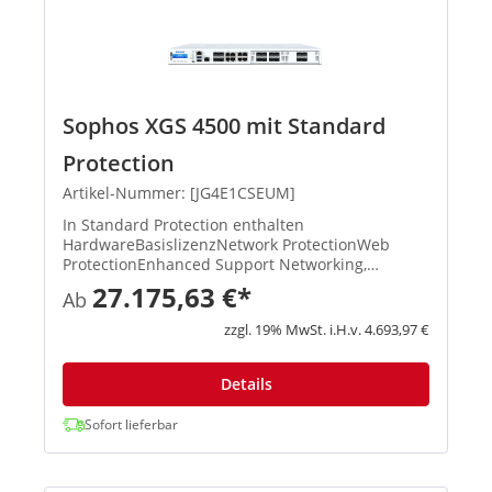
Sophos XGS 4500 mit Standard
Protection
Artikel-Nummer: [JG4E1CSEUM]
In Standard Protection enthalten
HardwareBasislizenzNetwork ProtectionWeb
ProtectionEnhanced Support Networking,
Wireless, Xstream-Architektur, unbegrenztes
27.175,63 €*
Ab
Remote Access VPN, Site-to-Site VPN, Reporting
XStream TLS und DPI Engine, IPS, ATP, S...
zzgl. 19% MwSt. i.H.v. 4.693,97 €
Details
Sofort lieferbar