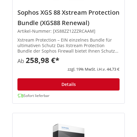
Sophos XGS 88 Xstream Protection
Bundle (XGS88 Renewal)
Artikel-Nummer: [XS88ZZ12ZZRCAAM]
Xstream Protection – EIN einzelnes Bundle für
ultimativen Schutz Das Xstream Protection
Bundle der Sophos Firewall bietet Ihnen Schutz
und Performance der nächsten Generation.
258,98 €*
Ab
Außerdem erhalten Sie eine kosteneffiziente
Lösung, mit der Sie die Herau...
zzgl. 19% MwSt. i.H.v. 44,73 €
Details
Sofort lieferbar