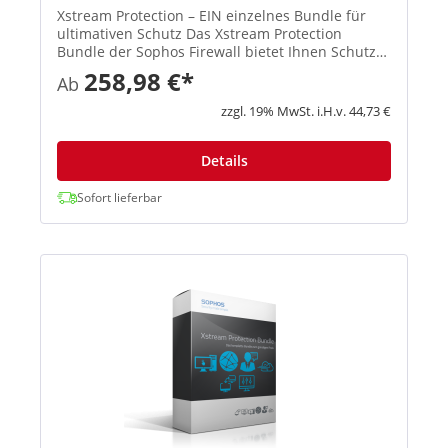
Xstream Protection – EIN einzelnes Bundle für
ultimativen Schutz Das Xstream Protection
Bundle der Sophos Firewall bietet Ihnen Schutz
und Performance der nächsten Generation.
258,98 €*
Ab
Außerdem erhalten Sie eine kosteneffiziente
Lösung, mit der Sie die Herau...
zzgl. 19% MwSt. i.H.v. 44,73 €
Details
Sofort lieferbar