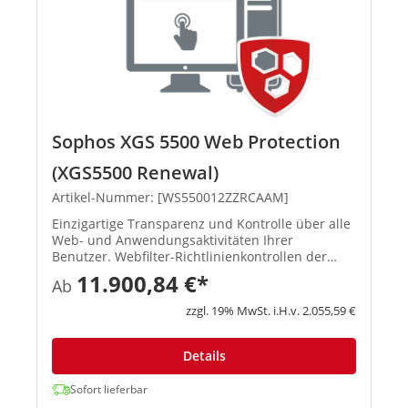
Sophos XGS 5500 Web Protection
(XGS5500 Renewal)
Artikel-Nummer: [WS550012ZZRCAAM]
Einzigartige Transparenz und Kontrolle über alle
Web- und Anwendungsaktivitäten Ihrer
Benutzer. Webfilter-Richtlinienkontrollen der
Enterprise-Klasse und einzigartiger Schutz mit
11.900,84 €*
Ab
benutzer- und gruppenbasierten Next-Gen-
Anwendungskontrollen. Leistungs...
zzgl. 19% MwSt. i.H.v. 2.055,59 €
Details
Sofort lieferbar