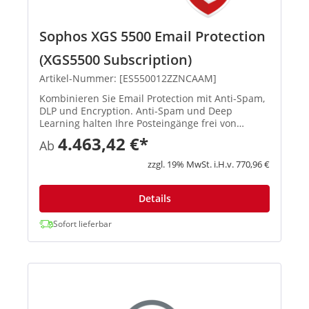
Sophos XGS 5500 Email Protection
(XGS5500 Subscription)
Artikel-Nummer: [ES550012ZZNCAAM]
Kombinieren Sie Email Protection mit Anti-Spam,
DLP und Encryption. Anti-Spam und Deep
Learning halten Ihre Posteingänge frei von
Bedrohungen, Spam und Phishing-Angriffen. DLP
4.463,42 €*
Ab
und Verschlüsselungs-Technologien schützen
Ihre sensiblen Daten. Integrier...
zzgl. 19% MwSt. i.H.v. 770,96 €
Details
Sofort lieferbar