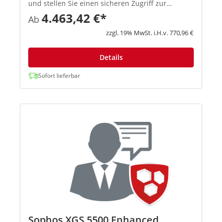
und stellen Sie einen sicheren Zugriff zur
Verfügung. Richtlinienvorlagen für
4.463,42 €*
Ab
Geschäftsanwendungen Mit vordefinierten
Richtlinienvorlagen können Sie gängige
zzgl. 19% MwSt. i.H.v. 770,96 €
Anwendungen wie Mic...
Details
Sofort lieferbar
Sophos XGS 5500 Enhanced