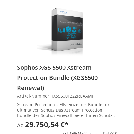
Sophos XGS 5500 Xstream
Protection Bundle (XGS5500
Renewal)
Artikel-Nummer: [XS550012ZZRCAAM]
Xstream Protection – EIN einzelnes Bundle für
ultimativen Schutz Das Xstream Protection
Bundle der Sophos Firewall bietet Ihnen Schutz
und Performance der nächsten Generation.
29.750,54 €*
Ab
Außerdem erhalten Sie eine kosteneffiziente
Lösung, mit der Sie die Herau...
zzgl. 19% MwSt. i.H.v. 5.138,72 €