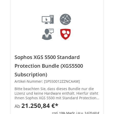
Sophos XGS 5500 Standard
Protection Bundle (XGS5500
Subscription)
Artikel-Nummer: [SP550012ZZNCAAM]
Bitte beachten Sie, dass dieses Bundle nur die
Lizenz und keine Hardware enthält. Hierfür steht
Ihnen Sophos XGS 5500 mit Standard Protection
zur Verfügung. In Standard Protection Bundle
21.250,84 €*
Ab
enthalten Network...
zzgl. 19% MwSt. i.H.v. 3.670,60 €