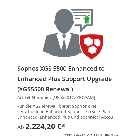
Sophos XGS 5500 Enhanced to
Enhanced Plus Support Upgrade
(XGS5500 Renewal)
Artikel-Nummer: [UP550012ZZRCAAM]
Für die XGS Firewall bietet Sophos drei
verschiedene Enhanced Support-Service-Pläne:
Enhanced, Enhanced Plus und Technical Account
Manager. Der Support steht 52 Wochen im Jahr
2.224,20 €*
Ab
an 7 Tagen die Woche rund um die Uhr zur
Verfügung, einschließlich gesetzl...
zzgl. 19% MwSt. i.H.v. 384,18 €