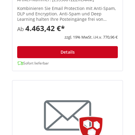
Kombinieren Sie Email Protection mit Anti-Spam,
DLP und Encryption. Anti-Spam und Deep
Learning halten Ihre Posteingänge frei von
Bedrohungen, Spam und Phishing-Angriffen. DLP
4.463,42 €*
Ab
und Verschlüsselungs-Technologien schützen
Ihre sensiblen Daten. Integrier...
zzgl. 19% MwSt. i.H.v. 770,96 €
Details
Sofort lieferbar