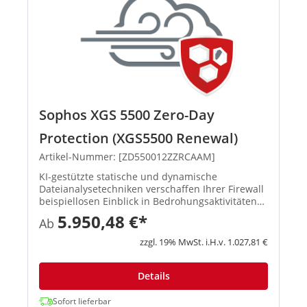
Sophos XGS 5500 Zero-Day
Protection (XGS5500 Renewal)
Artikel-Nummer: [ZD550012ZZRCAAM]
KI-gestützte statische und dynamische
Dateianalysetechniken verschaffen Ihrer Firewall
beispiellosen Einblick in Bedrohungsaktivitäten
und identifizieren und blockieren so effektiv
5.950,48 €*
Ab
Ransomware sowie andere bekannte und
unbekannte Bedrohungen. Mit d...
zzgl. 19% MwSt. i.H.v. 1.027,81 €
Details
Sofort lieferbar