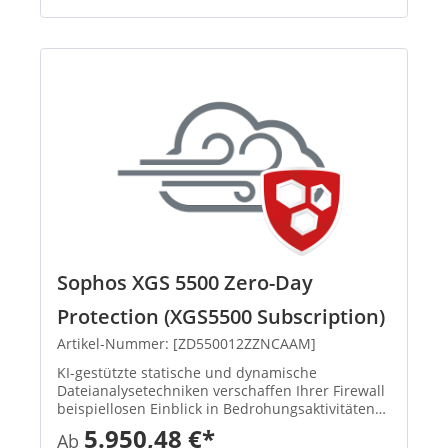
Sophos XGS 5500 Zero-Day
Protection (XGS5500 Subscription)
Artikel-Nummer: [ZD550012ZZNCAAM]
KI-gestützte statische und dynamische
Dateianalysetechniken verschaffen Ihrer Firewall
beispiellosen Einblick in Bedrohungsaktivitäten
und identifizieren und blockieren so effektiv
5.950,48 €*
Ab
Ransomware sowie andere bekannte und