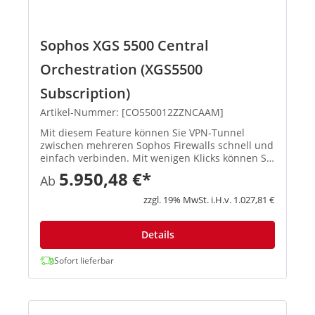
Sophos XGS 5500 Central
Orchestration (XGS5500
Subscription)
Artikel-Nummer: [CO550012ZZNCAAM]
Mit diesem Feature können Sie VPN-Tunnel
zwischen mehreren Sophos Firewalls schnell und
einfach verbinden. Mit wenigen Klicks können Sie
ein Full-Mesh-Netzwerk, eine Hub-and-Spoke-
5.950,48 €*
Ab
Topologie oder ähnliche Infrastrukturen
einrichten, und Sophos Central...
zzgl. 19% MwSt. i.H.v. 1.027,81 €
Details
Sofort lieferbar