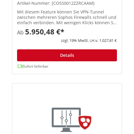
Artikel-Nummer: [CO550012ZZRCAAM]
Mit diesem Feature können Sie VPN-Tunnel
zwischen mehreren Sophos Firewalls schnell und
einfach verbinden. Mit wenigen Klicks können Sie
ein Full-Mesh-Netzwerk, eine Hub-and-Spoke-
5.950,48 €*
Ab
Topologie oder ähnliche Infrastrukturen
einrichten, und Sophos Central...
zzgl. 19% MwSt. i.H.v. 1.027,81 €
Details
Sofort lieferbar