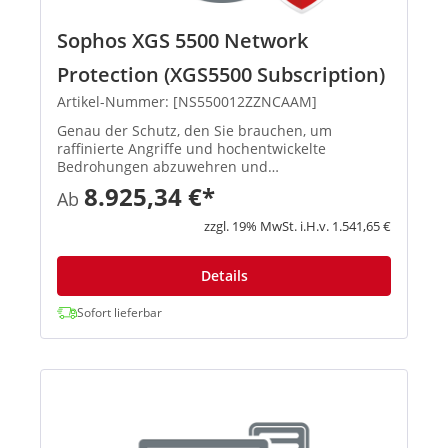
Sophos XGS 5500 Network
Protection (XGS5500 Subscription)
Artikel-Nummer: [NS550012ZZNCAAM]
Genau der Schutz, den Sie brauchen, um
raffinierte Angriffe und hochentwickelte
Bedrohungen abzuwehren und
vertrauenswürdigen Benutzern einen sicheren
8.925,34 €*
Ab
Zugriff auf Ihr Netzwerk zu ermöglichen. Next-
Gen Intrusion Prevention System Bietet
zzgl. 19% MwSt. i.H.v. 1.541,65 €
erweiterten Sc...
Details
Sofort lieferbar