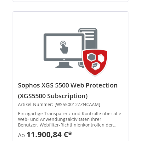
Sophos XGS 5500 Web Protection
(XGS5500 Subscription)
Artikel-Nummer: [WS550012ZZNCAAM]
Einzigartige Transparenz und Kontrolle über alle
Web- und Anwendungsaktivitäten Ihrer
Benutzer. Webfilter-Richtlinienkontrollen der
Enterprise-Klasse und einzigartiger Schutz mit
11.900,84 €*
Ab
benutzer- und gruppenbasierten Next-Gen-