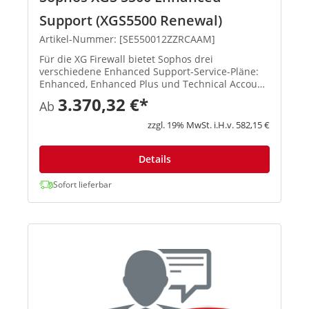
Support (XGS5500 Renewal)
Artikel-Nummer: [SE550012ZZRCAAM]
Für die XG Firewall bietet Sophos drei
verschiedene Enhanced Support-Service-Pläne:
Enhanced, Enhanced Plus und Technical Account
Manager. Der Support steht 52 Wochen im Jahr
3.370,32 €*
Ab
an 7 Tagen die Woche rund um die Uhr zur
Verfügung, einschließlich gesetzli...
zzgl. 19% MwSt. i.H.v. 582,15 €
Details
Sofort lieferbar