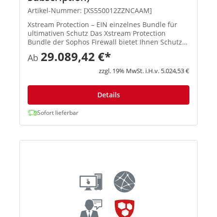
Artikel-Nummer: [XS550012ZZNCAAM]
Xstream Protection – EIN einzelnes Bundle für
ultimativen Schutz Das Xstream Protection
Bundle der Sophos Firewall bietet Ihnen Schutz
und Performance der nächsten Generation.
29.089,42 €*
Ab
Außerdem erhalten Sie eine kosteneffiziente
Lösung, mit der Sie die Hera...
zzgl. 19% MwSt. i.H.v. 5.024,53 €
Details
Sofort lieferbar