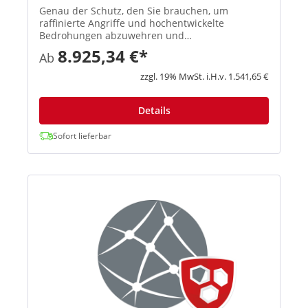
Genau der Schutz, den Sie brauchen, um
raffinierte Angriffe und hochentwickelte
Bedrohungen abzuwehren und
vertrauenswürdigen Benutzern einen sicheren
8.925,34 €*
Ab
Zugriff auf Ihr Netzwerk zu ermöglichen. Next-
Gen Intrusion Prevention System Bietet
zzgl. 19% MwSt. i.H.v. 1.541,65 €
erweiterten Sc...
Details
Sofort lieferbar