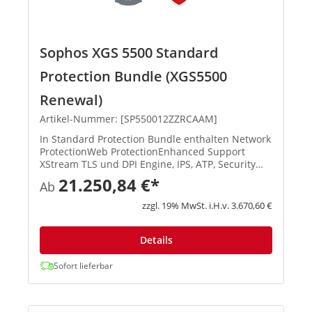
Sophos XGS 5500 Standard
Protection Bundle (XGS5500
Renewal)
Artikel-Nummer: [SP550012ZZRCAAM]
In Standard Protection Bundle enthalten Network
ProtectionWeb ProtectionEnhanced Support
XStream TLS und DPI Engine, IPS, ATP, Security
Heartbeat, SD-RED VPN, Reporting XStream TLS
21.250,84 €*
Ab
und DPI Engine, Web Security und Web Control,
Application Contr...
zzgl. 19% MwSt. i.H.v. 3.670,60 €
Details
Sofort lieferbar