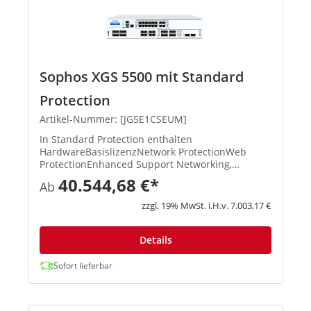
Sophos XGS 5500 mit Standard
Protection
Artikel-Nummer: [JG5E1CSEUM]
In Standard Protection enthalten
HardwareBasislizenzNetwork ProtectionWeb
ProtectionEnhanced Support Networking,
Wireless, Xstream-Architektur, unbegrenztes
40.544,68 €*
Ab
Remote Access VPN, Site-to-Site VPN, Reporting
XStream TLS und DPI Engine, IPS, ATP, S...
zzgl. 19% MwSt. i.H.v. 7.003,17 €
Details
Sofort lieferbar