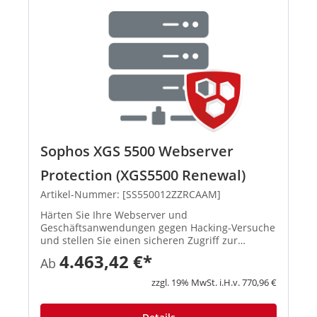
Sophos XGS 5500 Webserver
Protection (XGS5500 Renewal)
Artikel-Nummer: [SS550012ZZRCAAM]
Härten Sie Ihre Webserver und
Geschäftsanwendungen gegen Hacking-Versuche
und stellen Sie einen sicheren Zugriff zur
Verfügung. Richtlinienvorlagen für
4.463,42 €*
Ab
Geschäftsanwendungen Mit vordefinierten
Richtlinienvorlagen können Sie gängige
zzgl. 19% MwSt. i.H.v. 770,96 €
Anwendungen wie Mic...