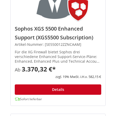
Sophos XGS 5500 Enhanced
Support (XGS5500 Subscription)
Artikel-Nummer: [SE550012ZZNCAAM]
Für die XG Firewall bietet Sophos drei
verschiedene Enhanced Support-Service-Pläne:
Enhanced, Enhanced Plus und Technical Account
Manager. Der Support steht 52 Wochen im Jahr
3.370,32 €*
Ab
an 7 Tagen die Woche rund um die Uhr zur
Verfügung, einschließlich gesetzli...
zzgl. 19% MwSt. i.H.v. 582,15 €
Details
Sofort lieferbar