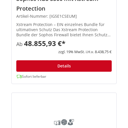
Protection
Artikel-Nummer: [IG5E1CSEUM]
Xstream Protection – EIN einzelnes Bundle für
ultimativen Schutz Das Xstream Protection
Bundle der Sophos Firewall bietet Ihnen Schutz
und Performance der nächsten Generation.
48.855,93 €*
Ab
Außerdem erhalten Sie eine kosteneffiziente
Lösung, mit der Sie die Herau...
zzgl. 19% MwSt. i.H.v. 8.438,75 €
Details
Sofort lieferbar