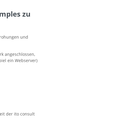
amples zu
edrohungen und
rk angeschlossen,
iel ein Webserver)
it der ito consult