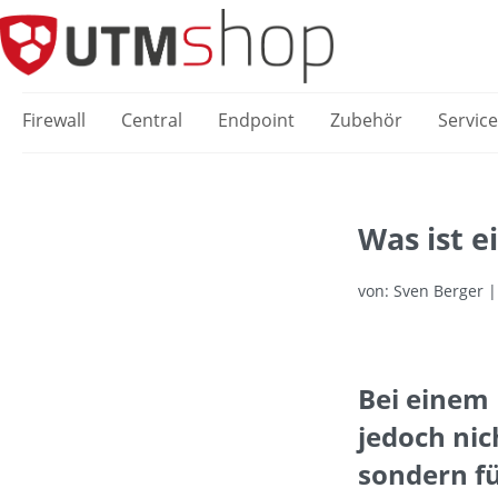
springen
Zur Hauptnavigation springen
Firewall
Central
Endpoint
Zubehör
Servic
Was ist 
von: Sven Berger |
Bei einem 
jedoch nic
sondern fü