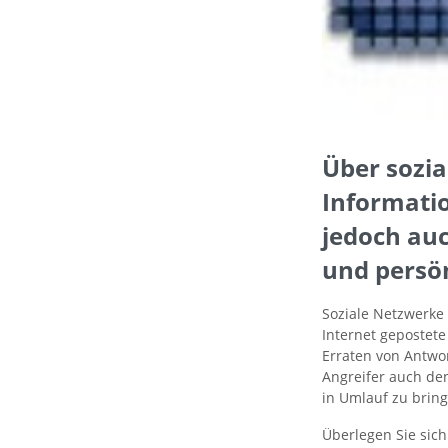
Über sozi
Informati
jedoch au
und persön
Soziale Netzwerke
Internet gepostet
Erraten von Antwo
Angreifer auch de
in Umlauf zu bring
Überlegen Sie sich