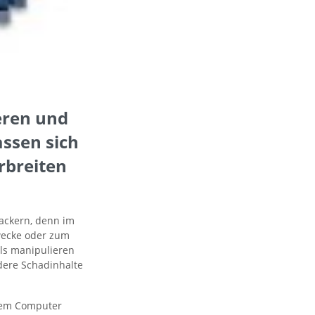
eren und
ssen sich
rbreiten
Hackern, denn im
Zwecke oder zum
ls manipulieren
dere Schadinhalte
hrem Computer