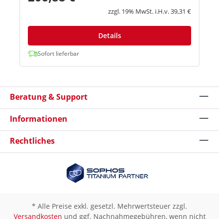
Verfügung, einschließlich gesetzlicher und
zzgl. 19% MwSt. i.H.v. 39,31 €
öffentlicher Feiertage sowie Bankfeiertage. Das
Support-Team leistet rund um die Uhr
Unterstützung in englischer Sprache. Darüber
Details
hinaus ist während der lokalen Geschäftszeiten
auch Support auf Französisch, Italienisch,
Sofort lieferbar
Japanisch und Spanisch verfügbar. Sollten Sie
Ihre Sophos XGS-Firewall mit Enhanced Support
oder Enhanced Plus Support erworben haben,
können Sie sich direkt - auch telefonisch 24/7 an
Beratung & Support
die Mitarbeiter im Support von Sophos wenden.
Bitte beachten Sie, dass es sich hier generell um
einen Fehlersupport und nicht um einen
Informationen
Konfigurationssupport handelt.
Konfigurationssupport (Remote Consulting) ist
Rechtliches
ausschließlich für Kunden mit Sophos Enhanced
Plus vorgesehen. Rufnummer für Sophos XGS
Support: +49 1806 767 467 (in englischer
Sprache) Sollten Sie Ihr Produkt mit Standard-
Support gekauft haben oder
Konfigurationssupport benötigen, können Ihnen
auch unsere erfahrenen und zertifizierten
Techniker zwischen 09:00 - 17:00 Uhr kompetent
* Alle Preise exkl. gesetzl. Mehrwertsteuer zzgl.
und kostengünstig behilflich sein. Bitte beachten
Versandkosten
und ggf. Nachnahmegebühren, wenn nicht