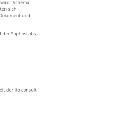
h wird“-Schema
ten sich
 Dokument und
el der SophosLabs
it der ito consult