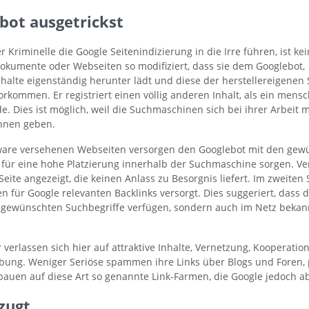
bot ausgetrickst
r Kriminelle die Google Seitenindizierung in die Irre führen, ist k
okumente oder Webseiten so modifiziert, dass sie dem Googlebot
nhalte eigenständig herunter lädt und diese der herstellereigene
orkommen. Er registriert einen völlig anderen Inhalt, als ein mens
Dies ist möglich, weil die Suchmaschinen sich bei ihrer Arbeit m
nnen geben.
ware versehenen Webseiten versorgen den Googlebot mit den gew
e für eine hohe Platzierung innerhalb der Suchmaschine sorgen. V
Seite angezeigt, die keinen Anlass zu Besorgnis liefert. Im zweiten
en für Google relevanten Backlinks versorgt. Dies suggeriert, dass d
e gewünschten Suchbegriffe verfügen, sondern auch im Netz bekan
 verlassen sich hier auf attraktive Inhalte, Vernetzung, Kooperatio
bung. Weniger Seriöse spammen ihre Links über Blogs und Foren, 
uen auf diese Art so genannte Link-Farmen, die Google jedoch ab
zugt