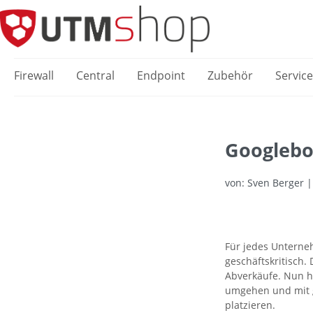
springen
Zur Hauptnavigation springen
Firewall
Central
Endpoint
Zubehör
Servic
Googlebo
von: Sven Berger 
Für jedes Unterne
geschäftskritisch.
Abverkäufe. Nun h
umgehen und mit g
platzieren.