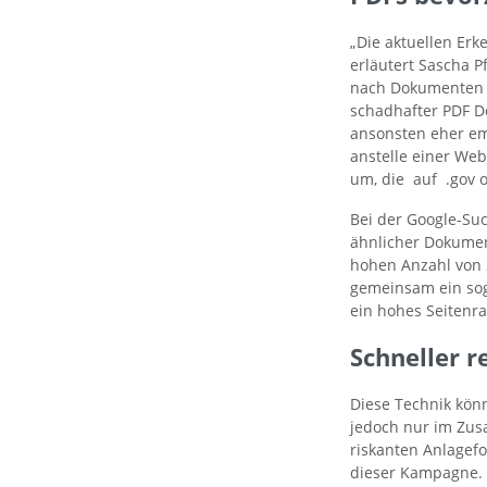
„Die aktuellen Er
erläutert Sascha P
nach Dokumenten m
schadhafter PDF Do
ansonsten eher em
anstelle einer Web
um, die auf .gov 
Bei der Google-Su
ähnlicher Dokumen
hohen Anzahl von 
gemeinsam ein soge
ein hohes Seitenra
Schneller r
Diese Technik könnt
jedoch nur im Zus
riskanten Anlagefo
dieser Kampagne. D