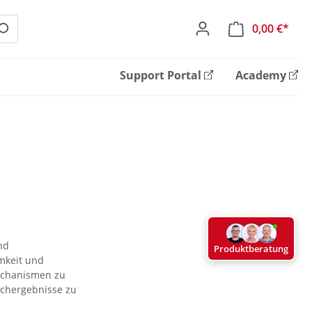
0,00 €*
Ware
Support Portal
Academy
nd
Produktberatung
amkeit und
echanismen zu
uchergebnisse zu