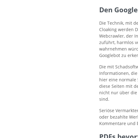
Den Google
Die Technik, mit de
Cloaking werden D
Webcrawler, der I
zuführt, harmlos v
wahrnehmen würde. 
Googlebot zu erke
Die mit Schadsoft
Informationen, di
hier eine normale 
diese Seiten mit d
nicht nur über di
sind.
Seriöse Vermarkter
oder bezahlte Wer
Kommentare und ba
PDFs bevor