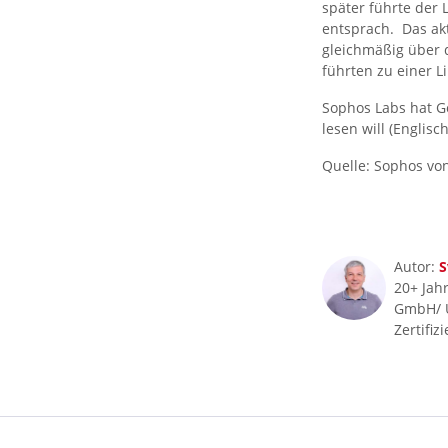
später führte der 
entsprach. Das akt
gleichmäßig über
führten zu einer L
Sophos Labs hat Go
lesen will (Englisc
Quelle: Sophos von
Autor:
S
20+ Jahr
GmbH/ 
Zertifiz