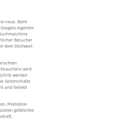
eine neue. Beim
, Googles eigenem
n Suchmaschine
chlicher Besucher
it dem Stichwort
ünschten
erbrauchern wird
 Schritt werden
ie Seiteninhalte
nt und beliebt
nen, Promotion
posten gefälschte
straft.