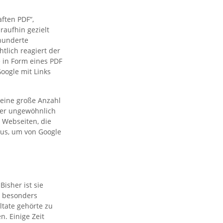
ften PDF“,
raufhin gezielt
 hunderte
tlich reagiert der
 in Form eines PDF
oogle mit Links
 eine große Anzahl
der ungewöhnlich
 Webseiten, die
aus, um von Google
Bisher ist sie
r besonders
ltate gehörte zu
. Einige Zeit