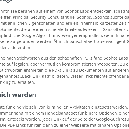
kenntnisse beruhen auf einem von Sophos Labs entdeckten, schadha
feiffer, Principal Security Consultant bei Sophos. „Sophos suchte da
it ähnlichen Eigenschaften und erhielt innerhalb kürzester Zeit
kumente, die alle identische Merkmale aufwiesen.“ Ganz offensich
pfindliche Google-Algorithmus weniger empfindlich, wenn Inhalte
seite aufgefunden werden. Ähnlich pauschal vertrauensvoll geht G
oder .edu enden.
che nach Stichworten aus den schadhaften PDFs fand Sophos Labs
te auf legalen, aber vermutlich kompromittierten Webseiten. Zu 
Stichworten enthielten die PDFs Links zu Dokumenten auf anderen
nanntes „Back-Link-Rad“ bildeten. Dieser Trick reichte offenbar 
nking zu erhalten.
eich werden
e für eine Vielzahl von kriminellen Aktivitäten eingesetzt werden. 
ammenhang mit einem Handelsangebot für binäre Optionen, eine
rm, entdeckt worden. Jeder Link auf der Seite der Google-Suchresu
ie PDF-Links führten dann zu einer Webseite mit binären Optionen