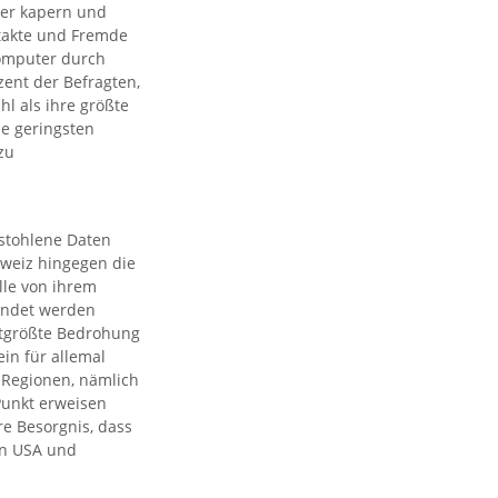
ter kapern und
takte und Fremde
Computer durch
zent der Befragten,
l als ihre größte
ie geringsten
zu
estohlene Daten
chweiz hingegen die
lle von ihrem
endet werden
ittgrößte Bedrohung
in für allemal
n Regionen, nämlich
Punkt erweisen
e Besorgnis, dass
en USA und