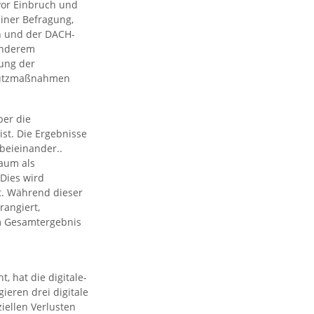
 vor Einbruch und
einer Befragung,
n und der DACH-
 anderem
ung der
chutzmaßnahmen
ber die
st. Die Ergebnisse
 beieinander..
Raum als
 Dies wird
t. Während dieser
rangiert,
Im Gesamtergebnis
 hat die digitale-
ieren drei digitale
iellen Verlusten