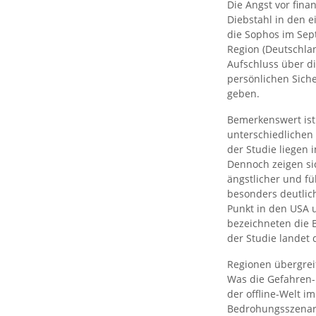
Die Angst vor fina
Diebstahl in den e
die Sophos im Sep
Region (Deutschlan
Aufschluss über 
persönlichen Sich
geben.
Bemerkenswert ist 
unterschiedlichen 
der Studie liegen 
Dennoch zeigen si
ängstlicher und fü
besonders deutlic
Punkt in den USA 
bezeichneten die 
der Studie landet d
Regionen übergreif
Was die Gefahren-
der offline-Welt i
Bedrohungsszenarie