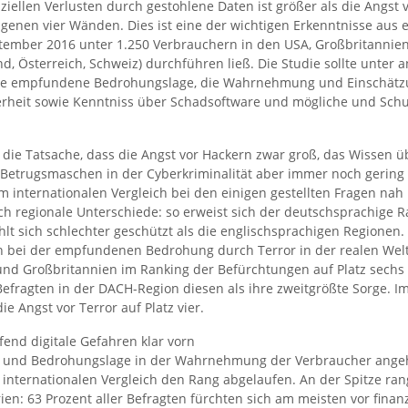
nziellen Verlusten durch gestohlene Daten ist größer als die Angst
igenen vier Wänden. Dies ist eine der wichtigen Erkenntnisse aus 
tember 2016 unter 1.250 Verbrauchern in den USA, Großbritannie
d, Österreich, Schweiz) durchführen ließ. Die Studie sollte unter
die empfundene Bedrohungslage, die Wahrnehmung und Einschätz
erheit sowie Kenntniss über Schadsoftware und mögliche und S
die Tatsache, dass die Angst vor Hackern zwar groß, das Wissen ü
Betrugsmaschen in der Cyberkriminalität aber immer noch gering i
im internationalen Vergleich bei den einigen gestellten Fragen nah
ch regionale Unterschiede: so erweist sich der deutschsprachige 
hlt sich schlechter geschützt als die englischsprachigen Regionen.
h bei der empfundenen Bedrohung durch Terror in der realen Wel
und Großbritannien im Ranking der Befürchtungen auf Platz sechs 
Befragten in der DACH-Region diesen als ihre zweitgrößte Sorge. 
ie Angst vor Terror auf Platz vier.
end digitale Gefahren klar vorn
 und Bedrohungslage in der Wahrnehmung der Verbraucher angeht,
m internationalen Vergleich den Rang abgelaufen. An der Spitze rang
n: 63 Prozent aller Befragten fürchten sich am meisten vor finanz