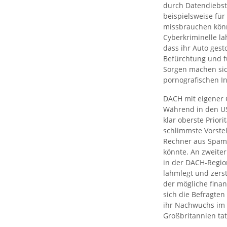
durch Datendiebsta
beispielsweise fü
missbrauchen könn
Cyberkriminelle la
dass ihr Auto gest
Befürchtung und fü
Sorgen machen sich
pornografischen I
DACH mit eigener 
Während in den US
klar oberste Prior
schlimmste Vorste
Rechner aus Spam
könnte. An zweiter
in der DACH-Region
lahmlegt und zerst
der mögliche fina
sich die Befragten
ihr Nachwuchs im 
Großbritannien ta