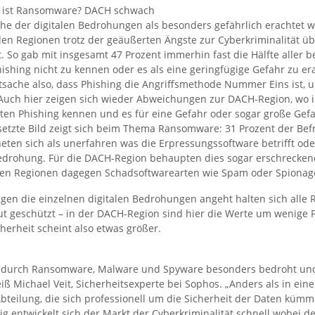
ist Ransomware? DACH schwach
che der digitalen Bedrohungen als besonders gefährlich erachtet w
llen Regionen trotz der geäußerten Ängste zur Cyberkriminalität 
t. So gab mit insgesamt 47 Prozent immerhin fast die Hälfte aller b
ishing nicht zu kennen oder es als eine geringfügige Gefahr zu era
tsache also, dass Phishing die Angriffsmethode Nummer Eins ist, 
 Auch hier zeigen sich wieder Abweichungen zur DACH-Region, wo
ten Phishing kennen und es für eine Gefahr oder sogar große Gefa
etzte Bild zeigt sich beim Thema Ransomware: 31 Prozent der Befr
ten sich als unerfahren was die Erpressungssoftware betrifft oder
Bedrohung. Für die DACH-Region behaupten dies sogar erschrecken
llen Regionen dagegen Schadsoftwarearten wie Spam oder Spionag
gen die einzelnen digitalen Bedrohungen angeht halten sich alle 
gut geschützt – in der DACH-Region sind hier die Werte um wenige
cherheit scheint also etwas größer.
 durch Ransomware, Malware und Spyware besonders bedroht und
iß Michael Veit, Sicherheitsexperte bei Sophos. „Anders als in eine
bteilung, die sich professionell um die Sicherheit der Daten küm
itig entwickelt sich der Markt der Cyberkriminalität schnell wobei 