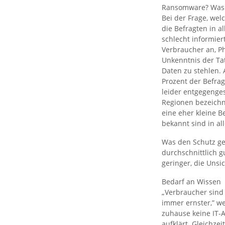
Ransomware? Was 
Bei der Frage, wel
die Befragten in a
schlecht informier
Verbraucher an, Ph
Unkenntnis der Ta
Daten zu stehlen.
Prozent der Befrag
leider entgegenges
Regionen bezeichne
eine eher kleine 
bekannt sind in a
Was den Schutz ge
durchschnittlich 
geringer, die Unsi
Bedarf an Wissen
„Verbraucher sind
immer ernster,” we
zuhause keine IT-A
aufklärt. Gleichze