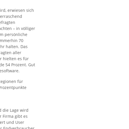
ird, erwiesen sich
überraschend
efragten
chten – in völliger
um persönliche
 immerhin 70
hr halten. Das
agten aller
 hielten es für
de 54 Prozent. Gut
esoftware.
Regionen für
 Prozentpunkte
 die Lage wird
r Firma gibt es
mert und User
der Endverbraucher