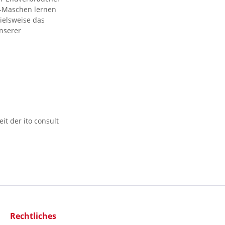
r-Maschen lernen
pielsweise das
nserer
it der ito consult
Rechtliches