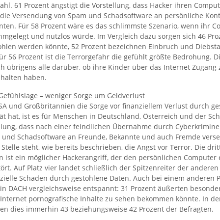
hl. 61 Prozent ängstigt die Vorstellung, dass Hacker ihren Compu
r die Versendung von Spam und Schadsoftware an persönliche Kon
ten. Für 58 Prozent wäre es das schlimmste Szenario, wenn ihr 
hmgelegt und nutzlos würde. Im Vergleich dazu sorgen sich 46 Pro
ohlen werden könnte, 52 Prozent bezeichnen Einbruch und Diebstah
r 56 Prozent ist die Terrorgefahr die gefühlt größte Bedrohung. D
 übrigens alle darüber, ob ihre Kinder über das Internet Zugang 
nhalten haben.
Gefühlslage – weniger Sorge um Geldverlust
A und Großbritannien die Sorge vor finanziellem Verlust durch g
ität hat, ist es für Menschen in Deutschland, Österreich und der S
llung, dass nach einer feindlichen Übernahme durch Cyberkrimine
 und Schadsoftware an Freunde, Bekannte und auch Fremde vers
 Stelle steht, wie bereits beschrieben, die Angst vor Terror. Die dr
 ist ein möglicher Hackerangriff, der den persönlichen Computer e
ört. Auf Platz vier landet schließlich der Spitzenreiter der andere
nzielle Schaden durch gestohlene Daten. Auch bei einem anderen 
 in DACH vergleichsweise entspannt: 31 Prozent äußerten besonder
Internet pornografische Inhalte zu sehen bekommen könnte. In d
ten dies immerhin 43 beziehungsweise 42 Prozent der Befragten.