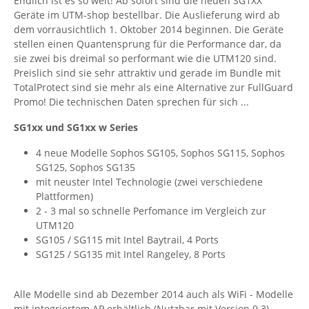
Endlich ist es so weit! Ab sofort sind die neuen SG1XX
Geräte im UTM-shop bestellbar. Die Auslieferung wird ab
dem vorrausichtlich 1. Oktober 2014 beginnen. Die Geräte
stellen einen Quantensprung für die Performance dar, da
sie zwei bis dreimal so performant wie die UTM120 sind.
Preislich sind sie sehr attraktiv und gerade im Bundle mit
TotalProtect sind sie mehr als eine Alternative zur FullGuard
Promo! Die technischen Daten sprechen für sich ...
SG1xx und SG1xx w Series
4 neue Modelle Sophos SG105, Sophos SG115, Sophos
SG125, Sophos SG135
mit neuster Intel Technologie (zwei verschiedene
Plattformen)
2 - 3 mal so schnelle Perfomance im Vergleich zur
UTM120
SG105 / SG115 mit Intel Baytrail, 4 Ports
SG125 / SG135 mit Intel Rangeley, 8 Ports
Alle Modelle sind ab Dezember 2014 auch als WiFi - Modelle
mit integriertem AP erhältlich (Nutzbar mit Version 9.3).