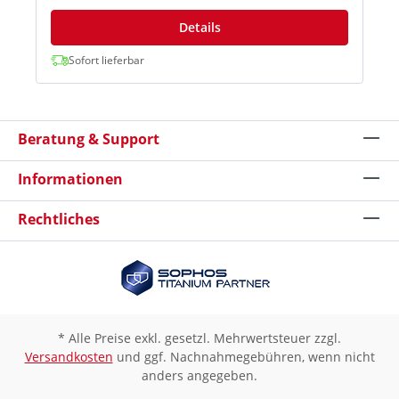
Protection“ nutzt das Know- how der
branchenführenden SophosLabs und beinhaltet
Details
eine vollständige cloudbasierte Threat-
Intelligence- und Bedrohungsanalyse-Plattform.
Sofort lieferbar
Über diese Plattform werden auf Deep Learning
basierende Dateianalysen, detaillierte Analyse-
Reports und ein Threat Meter mit Risiko-
Zusammenfassungen für einzelne Dateien zur
Beratung & Support
Verfügung gestellt. Über mehrere Analyse-
Ebenen identifizieren wir bekannte und
potenzielle Bedrohungen, reduzieren
Informationen
Unwägbarkeiten und leiten Maßnahmen und
Intelligence-Reports für die am häufigsten
Rechtliches
verwendeten Dateitypen ab. Statische
Dateianalyse Durch Kombination von
verschiedenen Machine-Learning- Modellen,
globaler Reputation, Deep File Scanning und
mehr können Sie Bedrohungen schnell
identifizieren, ohne die Dateien in Echtzeit
ausführen zu müssen. Dynamische Dateianalyse
Führen Sie eine Datei in einer sicheren
* Alle Preise exkl. gesetzl. Mehrwertsteuer zzgl.
cloudbasierten Sandbox aus und beobachten Sie
Versandkosten
und ggf. Nachnahmegebühren, wenn nicht
deren Verhalten und Absicht. Screenshots liefern
anders angegeben.
einen detaillierteren Einblick in wichtige
Ereignisse während der Analyse. Threat