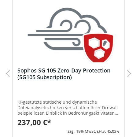
Sophos SG 105 Zero-Day Protection
(SG105 Subscription)
KI-gestützte statische und dynamische
Dateianalysetechniken verschaffen Ihrer Firewall
beispiellosen Einblick in Bedrohungsaktivitäten
und identifizieren und blockieren so effektiv
237,00 €*
Ransomware sowie andere bekannte und
unbekannte Bedrohungen. Mit dem Know-how
zzgl. 19% MwSt. i.H.v. 45,03 €
der SophosLabs Die Subscription „Zero-Day