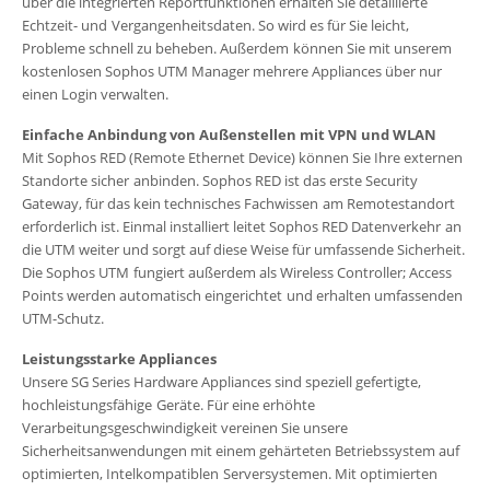
über die integrierten Reportfunktionen erhalten Sie detaillierte
Echtzeit- und
Vergangenheitsdaten. So wird es für Sie leicht,
Probleme schnell zu beheben. Außerdem
können Sie mit unserem
kostenlosen Sophos UTM Manager mehrere Appliances über nur
einen Login verwalten.
Einfache Anbindung von Außenstellen mit VPN und WLAN
Mit Sophos RED (Remote Ethernet Device) können Sie Ihre externen
Standorte sicher
anbinden. Sophos RED ist das erste Security
Gateway, für das kein technisches Fachwissen
am Remotestandort
erforderlich ist. Einmal installiert leitet Sophos RED Datenverkehr
an
die UTM weiter und sorgt auf diese Weise für umfassende Sicherheit.
Die Sophos UTM
fungiert außerdem als Wireless Controller; Access
Points werden automatisch eingerichtet
und erhalten umfassenden
UTM-Schutz.
Leistungsstarke Appliances
Unsere SG Series Hardware Appliances sind speziell gefertigte,
hochleistungsfähige
Geräte. Für eine erhöhte
Verarbeitungsgeschwindigkeit vereinen Sie unsere
Sicherheitsanwendungen mit einem gehärteten Betriebssystem auf
optimierten, Intelkompatiblen
Serversystemen. Mit optimierten