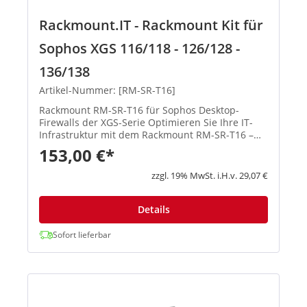
Rackmount.IT - Rackmount Kit für
Sophos XGS 116/118 - 126/128 -
136/138
Artikel-Nummer: [RM-SR-T16]
Rackmount RM-SR-T16 für Sophos Desktop-
Firewalls der XGS-Serie Optimieren Sie Ihre IT-
Infrastruktur mit dem Rackmount RM-SR-T16 –
die professionelle 19-Zoll-Lösung zur Integration
153,00 €*
Ihrer Sophos Desktop-Firewalls in ein Server-
Rack. Dieses hochwerti...
zzgl. 19% MwSt. i.H.v. 29,07 €
Details
Sofort lieferbar