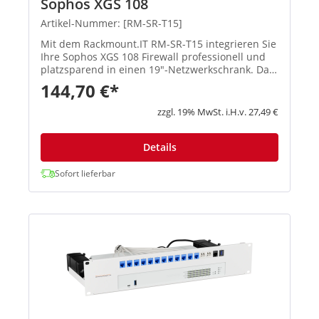
Sophos XGS 108
Artikel-Nummer: [RM-SR-T15]
Mit dem Rackmount.IT RM-SR-T15 integrieren Sie
Ihre Sophos XGS 108 Firewall professionell und
platzsparend in einen 19"-Netzwerkschrank. Das
Kit wurde speziell für dieses Modell entwickelt
144,70 €*
und bietet eine stabile, sichere und aufgeräumte
Rackmontage ...
zzgl. 19% MwSt. i.H.v. 27,49 €
Details
Sofort lieferbar