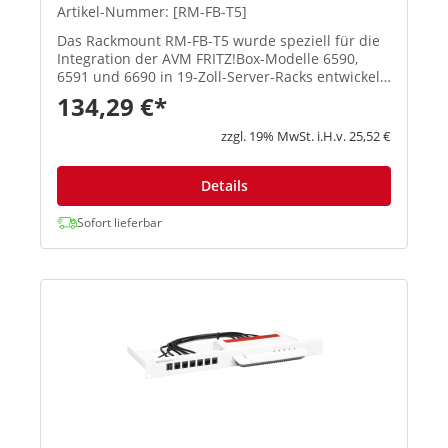
Artikel-Nummer: [RM-FB-T5]
Das Rackmount RM-FB-T5 wurde speziell für die
Integration der AVM FRITZ!Box-Modelle 6590,
6591 und 6690 in 19-Zoll-Server-Racks entwickelt.
Es sorgt für eine professionelle, platzsparende
134,29 €*
und sichere Montage, wobei alle Anschlüsse und
Anzeigen bequem...
zzgl. 19% MwSt. i.H.v. 25,52 €
Details
Sofort lieferbar