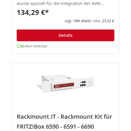
wurde speziell für die Integration der AVM
FRITZ!Box-Modelle 5590, 6660, 7590AX und 5690
134,29 €*
in 19-Zoll-Server-Racks entwickelt. Es ermöglicht
eine saubere, platzsparende...
zzgl. 19% MwSt. i.H.v. 25,52 €
Details
Sofort lieferbar
Rackmount.IT - Rackmount Kit für
FRITZ!Box 6590 - 6591 - 6690