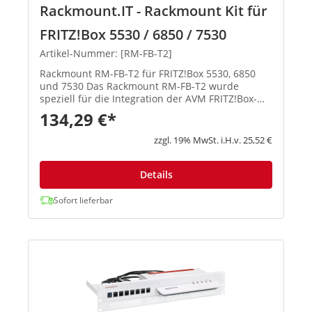
Rackmount.IT - Rackmount Kit für
FRITZ!Box 5530 / 6850 / 7530
Artikel-Nummer: [RM-FB-T2]
Rackmount RM-FB-T2 für FRITZ!Box 5530, 6850
und 7530 Das Rackmount RM-FB-T2 wurde
speziell für die Integration der AVM FRITZ!Box-
Modelle 5530, 6850 und 7530 in 19-Zoll-Server-
134,29 €*
Racks entwickelt. Es ermöglicht eine
professionelle, platzsparende und sich...
zzgl. 19% MwSt. i.H.v. 25,52 €
Details
Sofort lieferbar