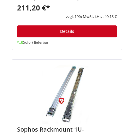
und sichere Montage Ihrer Firewall in einem
211,20 €*
Standard-19-Zoll-Rack. Das Kit sorgt für eine
platzsparende und ...
zzgl. 19% MwSt. i.H.v. 40,13 €
Details
Sofort lieferbar
Sophos Rackmount 1U-