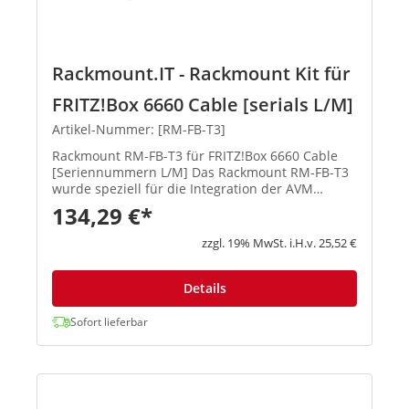
Rackmount.IT - Rackmount Kit für
FRITZ!Box 6660 Cable [serials L/M]
Artikel-Nummer: [RM-FB-T3]
Rackmount RM-FB-T3 für FRITZ!Box 6660 Cable
[Seriennummern L/M] Das Rackmount RM-FB-T3
wurde speziell für die Integration der AVM
FRITZ!Box 6660 Cable (Seriennummern L und M)
134,29 €*
in 19-Zoll-Server-Racks entwickelt. Es sorgt für
eine professionelle, platz...
zzgl. 19% MwSt. i.H.v. 25,52 €
Details
Sofort lieferbar