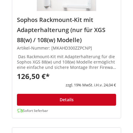
Sophos Rackmount-Kit mit
Adapterhalterung (nur für XGS
88(w) / 108(w) Modelle)
Artikel-Nummer: [MKAHD300ZZPCNP]
Das Rackmount-Kit mit Adapterhalterung für die
Sophos XGS 88(w) und 108(w) Modelle ermöglicht
eine einfache und sichere Montage Ihrer Firewall
in einem Standard-19-Zoll-Rack. Das Kit sorgt für
126,50 €*
eine platzsparende und stabile Installation, ideal
für d...
zzgl. 19% MwSt. i.H.v. 24,04 €
Details
Sofort lieferbar