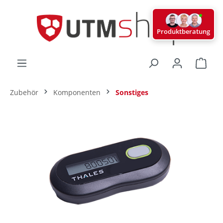
alt springen
Produktberatung
Ware
Zubehör
Komponenten
Sonstiges
Bildergalerie überspringen