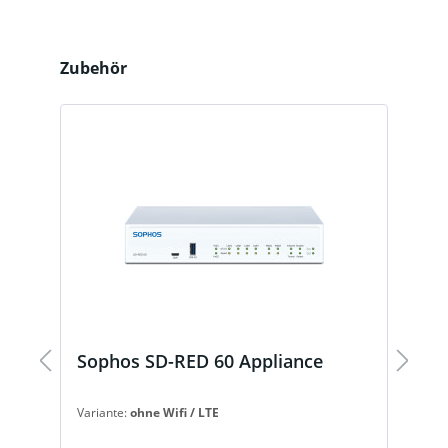
Produktgalerie überspringen
Zubehör
Sophos SD-RED 60 Appliance
S
Variante:
ohne Wifi / LTE
Va