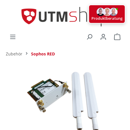
alt springen
Produktberatung
Ware
Zubehör
Sophos RED
Bildergalerie überspringen