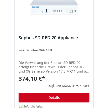
Sophos SD-RED 20 Appliance
Variante:
ohne Wifi / LTE
Die Verwaltung der Sophos SD-RED 20
erfolgt über die Firewalls der Sophos XGS
und XG-Serie ab Version 17.5 MR11 und ab
UTM Version 9.703 auch mit der SG-Serie.
374,10 €*
Lieferumfang ohne Wifi / LTE In dieser
Kurzanleitung ist beschrieben, wie Sie die
zzgl. 19% MwSt. i.H.v. 71,08 €
SD-RED 20 Appliance einrichten, in Betrieb
nehmen und mit Ihrer
Hauptgeschäftsstelle verbinden. Machen
Details
Sie problemlos und schnell aus jedem
Standort im Unternehmen einen sicheren
Sofort lieferbar