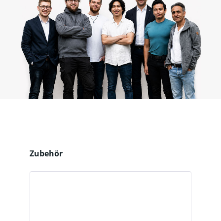
Produktgalerie überspringen
Zubehör