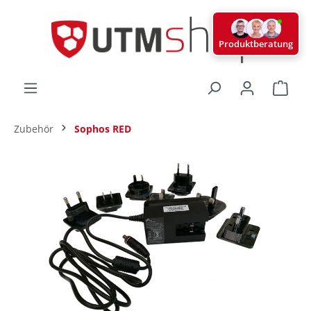
alt springen
Produktberatung
Ware
Zubehör
Sophos RED
Bildergalerie überspringen