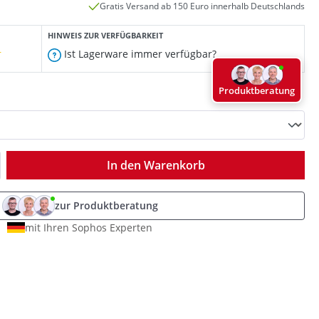
Gratis Versand ab 150 Euro innerhalb Deutschlands
HINWEIS ZUR VERFÜGBARKEIT
r
Ist Lagerware immer verfügbar?
Produktberatung
ib den gewünschten Wert ein oder benutz
In den Warenkorb
zur Produktberatung
mit Ihren Sophos Experten