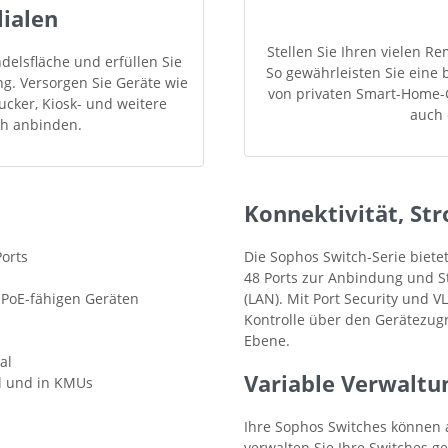
lialen
Stellen Sie Ihren vielen R
delsfläche und erfüllen Sie
So gewährleisten Sie eine 
. Versorgen Sie Geräte wie
von privaten Smart-Home-G
cker, Kiosk- und weitere
auch 
ch anbinden.
Konnektivität, St
Ports
Die Sophos Switch-Serie biete
48 Ports zur Anbindung und S
 PoE-fähigen Geräten
(LAN). Mit Port Security und
Kontrolle über den Gerätezugr
Ebene.
al
Variable Verwaltu
el und in KMUs
Ihre Sophos Switches können a
verwalten Sie Ihre Switches 