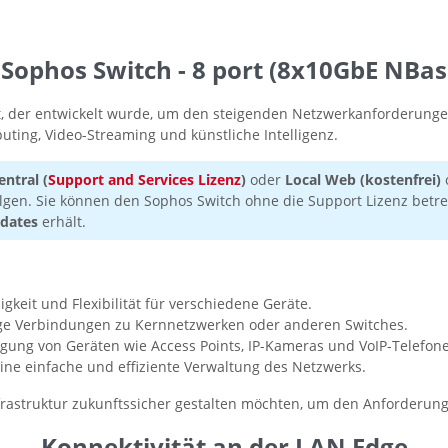
ophos Switch - 8 port (8x10GbE NBase
t, der entwickelt wurde, um den steigenden Netzwerkanforderungen
ting, Video-Streaming und künstliche Intelligenz.
ntral (
Support and Services Lizenz
)
oder
Local Web (kostenfrei)
lgen. Sie können den Sophos Switch ohne die Support Lizenz betre
dates
erhält.
keit und Flexibilität für verschiedene Geräte.
ge Verbindungen zu Kernnetzwerken oder anderen Switches.
gung von Geräten wie Access Points, IP-Kameras und VoIP-Telefon
ine einfache und effiziente Verwaltung des Netzwerks.
infrastruktur zukunftssicher gestalten möchten, um den Anforde
Konnektivität an der LAN Edge