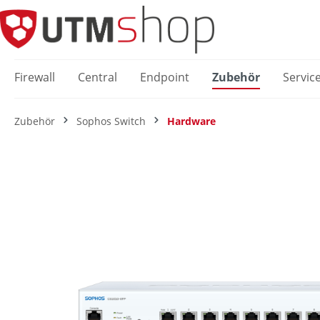
springen
Zur Hauptnavigation springen
Firewall
Central
Endpoint
Zubehör
Servic
Zubehör
Sophos Switch
Hardware
Bildergalerie überspringen