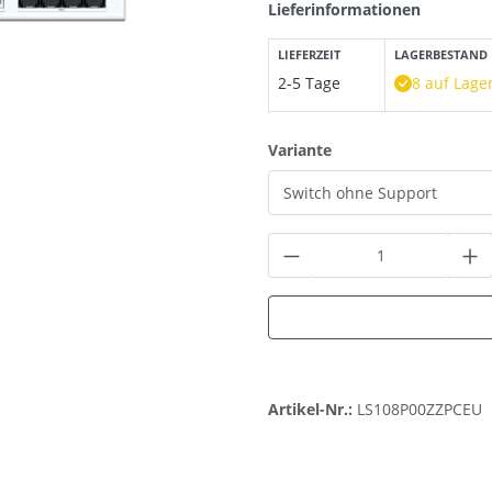
Lieferinformationen
LIEFERZEIT
LAGERBESTAND
2-5 Tage
8 auf Lage
auswählen
Variante
Produkt Anzahl: G
Artikel-Nr.:
LS108P00ZZPCEU