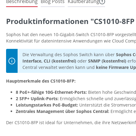
Beschreibung
Blog Posts
Kaufberatung
Produktinformationen "CS1010-8FP S
Sophos hat den neuen 10-Gigabit-Switch CS1010-8FP vorgestell
Konnektivität für datenintensive Anwendungen wie Cloud Compu
Die Verwaltung des Sophos Switch kann über
Sophos Ce
Interface, CLI (kostenfrei)
oder
SNMP (kostenfrei)
erfo
Central verwaltet werden kann und
keine Firmware Up
Hauptmerkmale des CS1010-8FP:
8 PoE+-fähige 10G-Ethernet-Ports:
Bieten hohe Geschwindig
2 SFP+ Uplink-Ports:
Ermöglichen schnelle und zuverlässi
Leistungsstarkes PoE-Budget:
Unterstützt die Stromversor
Zentrales Management über Sophos Central:
Ermöglicht e
Der CS1010-8FP ist ideal für Unternehmen, die ihre Netzwerk