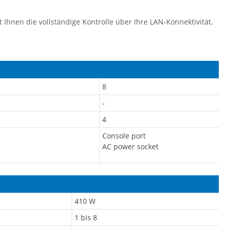
 Ihnen die vollständige Kontrolle über Ihre LAN-Konnektivität.
8
-
4
Console port
AC power socket
410 W
1 bis 8