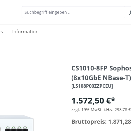
es
Information
CS1010-8FP Sophos 
(8x10GbE NBase-T)
[LS108P00ZZPCEU]
1.572,50 €*
zzgl. 19% MwSt. i.H.v. 298,78 €
Bruttopreis: 1.871,28