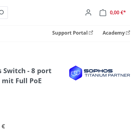
0,00 €*
Ware
Support Portal
Academy
Switch - 8 port
 mit Full PoE
 €