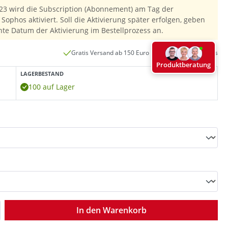
23 wird die Subscription (Abonnement) am Tag der
Sophos aktiviert. Soll die Aktivierung später erfolgen, geben
hte Datum der Aktivierung im Bestellprozess an.
Gratis Versand ab 150 Euro innerhalb Deutschlands
Produktberatung
LAGERBESTAND
100 auf Lager
ib den gewünschten Wert ein oder benutz
In den Warenkorb