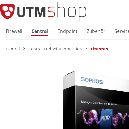
springen
Zur Hauptnavigation springen
Firewall
Central
Endpoint
Zubehör
Servic
Central
Central Endpoint Protection
Lizenzen
Bildergalerie überspringen