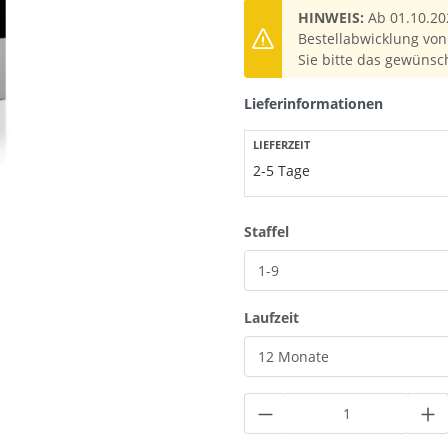
HINWEIS:
Ab 01.10.20
Bestellabwicklung von 
Sie bitte das gewünsc
Lieferinformationen
LIEFERZEIT
2-5 Tage
auswählen
Staffel
auswählen
Laufzeit
Produkt Anzahl: G