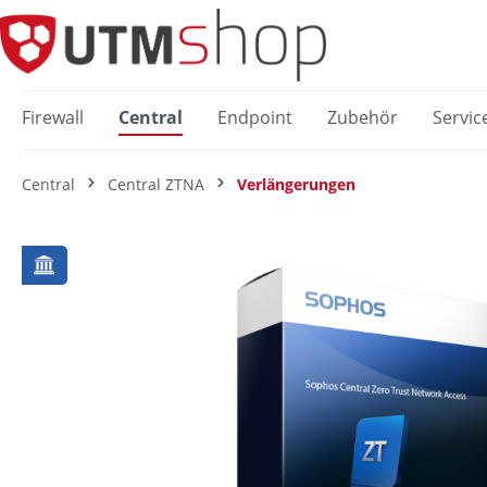
springen
Zur Hauptnavigation springen
Firewall
Central
Endpoint
Zubehör
Servic
Central
Central ZTNA
Verlängerungen
Bildergalerie überspringen