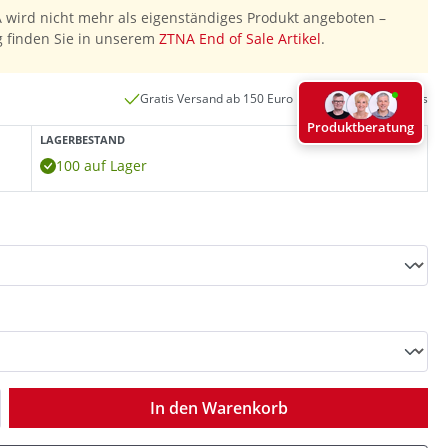
wird nicht mehr als eigenständiges Produkt angeboten –
g finden Sie in unserem
ZTNA End of Sale Artikel
.
Gratis Versand ab 150 Euro innerhalb Deutschlands
Produktberatung
LAGERBESTAND
100 auf Lager
ib den gewünschten Wert ein oder benutz
In den Warenkorb