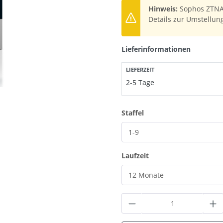
Hinweis:
Sophos ZTNA 
Details zur Umstellun
Lieferinformationen
LIEFERZEIT
2-5 Tage
auswählen
Staffel
auswählen
Laufzeit
Produkt Anzahl: G