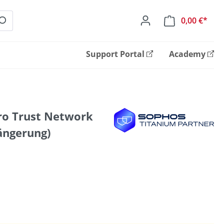
0,00 €*
Ware
Support Portal
Academy
ro Trust Network
ängerung)