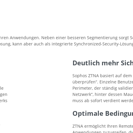
t Ihren Anwendungen. Neben einer besseren Segmentierung sorgt 
lösung, kann aber auch als integrierte Synchronized-Security-Lösu
Deutlich mehr Sich
Sophos ZTNA basiert auf dem 
überprüfen“. Einzelne Benutz
le
Perimeter, der ständig validier
ngen
Netzwerk“, hinter dessen Maue
erks
muss ab sofort verdient werd
Optimale Bedingu
r
ZTNA ermöglicht Ihren Remote-
Anwendungen zuzugreifen, die