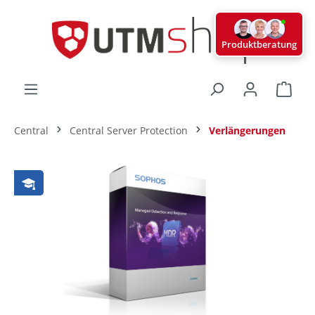
alt springen
Produktberatung
Ware
Central
Central Server Protection
Verlängerungen
Bildergalerie überspringen