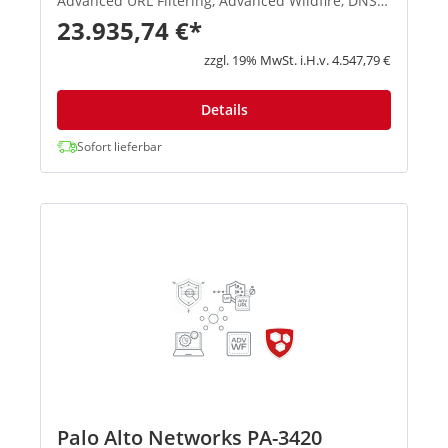
Advanced URL Filtering, Advanced Wildfire, DNS
Security und SD-WAN. Advanced Threat
23.935,74 €*
Prevention: Stoppen Sie bekannte Exploits,
Malware, Spyware und Command-and-Con...
zzgl. 19% MwSt. i.H.v. 4.547,79 €
Details
Sofort lieferbar
Palo Alto Networks PA-3420