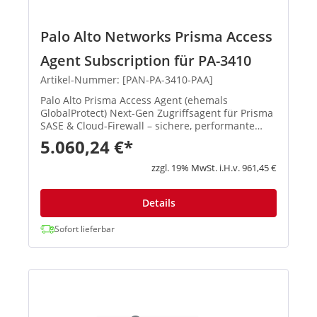
Palo Alto Networks Prisma Access
Agent Subscription für PA-3410
Artikel-Nummer: [PAN-PA-3410-PAA]
Palo Alto Prisma Access Agent (ehemals
GlobalProtect) Next-Gen Zugriffsagent für Prisma
SASE & Cloud-Firewall – sichere, performante
Remote-Verbindungen mit zentralem
5.060,24 €*
Management. Neu: Umbenennung von
GlobalProtect → Prisma Acce...
zzgl. 19% MwSt. i.H.v. 961,45 €
Details
Sofort lieferbar