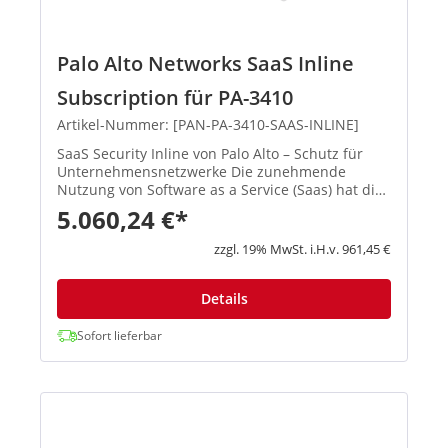
Palo Alto Networks SaaS Inline
Subscription für PA-3410
Artikel-Nummer: [PAN-PA-3410-SAAS-INLINE]
SaaS Security Inline von Palo Alto – Schutz für
Unternehmensnetzwerke Die zunehmende
Nutzung von Software as a Service (Saas) hat die
Angriffsfläche für Unternehmen rapide
5.060,24 €*
vergrößert und Cyberkriminelle machen sich dies
zunutze. Palo Alto bietet hier...
zzgl. 19% MwSt. i.H.v. 961,45 €
Details
Sofort lieferbar