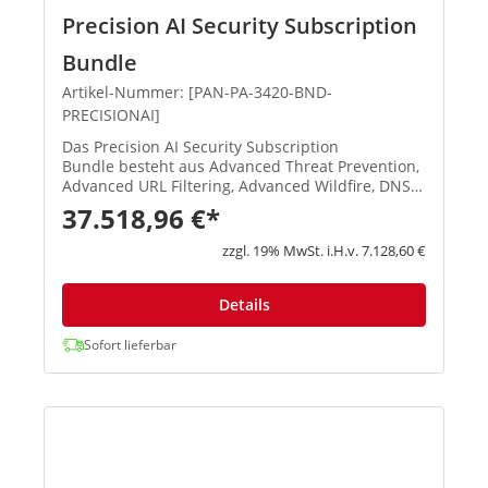
Precision AI Security Subscription
Bundle
Artikel-Nummer: [PAN-PA-3420-BND-
PRECISIONAI]
Das Precision AI Security Subscription
Bundle besteht aus Advanced Threat Prevention,
Advanced URL Filtering, Advanced Wildfire, DNS
Security und SD-WAN. Advanced Threat
37.518,96 €*
Prevention: Stoppen Sie bekannte Exploits,
Malware, Spyware und Command-and-Con...
zzgl. 19% MwSt. i.H.v. 7.128,60 €
Details
Sofort lieferbar