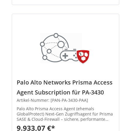
Palo Alto Networks Prisma Access
Agent Subscription für PA-3430
Artikel-Nummer: [PAN-PA-3430-PAA]
Palo Alto Prisma Access Agent (ehemals
GlobalProtect) Next-Gen Zugriffsagent für Prisma
SASE & Cloud-Firewall – sichere, performante
Remote-Verbindungen mit zentralem
9.933,07 €*
Management. Neu: Umbenennung von