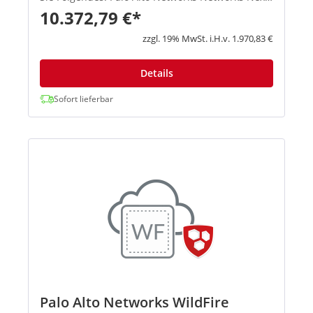
Generation Firewalls mit PAN-OS Palo Alto
10.372,79 €*
Networks Networks Threat Prev...
zzgl. 19% MwSt. i.H.v. 1.970,83 €
Details
Sofort lieferbar
Palo Alto Networks WildFire