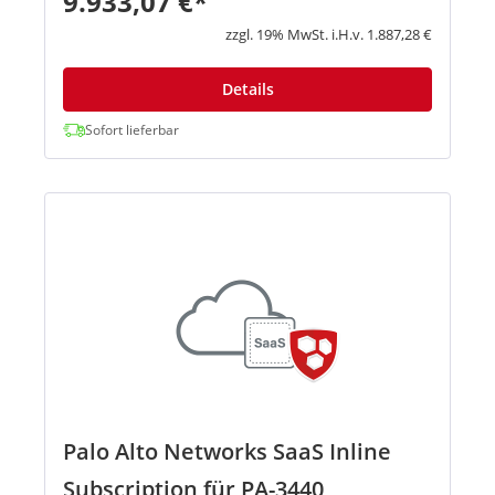
9.933,07 €*
vergrößert und Cyberkriminelle machen sich dies
zunutze. Palo Alto bietet hier...
zzgl. 19% MwSt. i.H.v. 1.887,28 €
Details
Sofort lieferbar
Palo Alto Networks SaaS Inline
Subscription für PA-3440