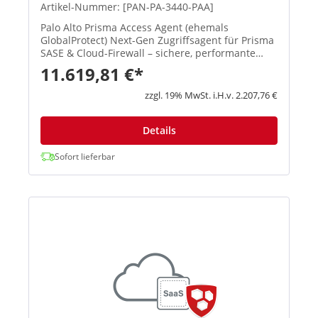
Artikel-Nummer: [PAN-PA-3440-PAA]
Palo Alto Prisma Access Agent (ehemals
GlobalProtect) Next-Gen Zugriffsagent für Prisma
SASE & Cloud-Firewall – sichere, performante
Remote-Verbindungen mit zentralem
11.619,81 €*
Management. Neu: Umbenennung von
GlobalProtect → Prisma Acce...
zzgl. 19% MwSt. i.H.v. 2.207,76 €
Details
Sofort lieferbar