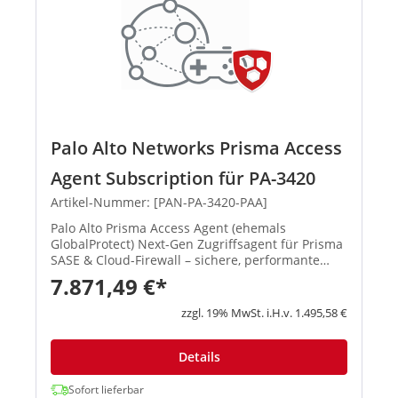
Palo Alto Networks Prisma Access
Agent Subscription für PA-3420
Artikel-Nummer: [PAN-PA-3420-PAA]
Palo Alto Prisma Access Agent (ehemals
GlobalProtect) Next-Gen Zugriffsagent für Prisma
SASE & Cloud-Firewall – sichere, performante
Remote-Verbindungen mit zentralem
7.871,49 €*
Management. Neu: Umbenennung von
GlobalProtect → Prisma Acce...
zzgl. 19% MwSt. i.H.v. 1.495,58 €
Details
Sofort lieferbar