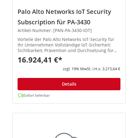
Palo Alto Networks IoT Security
Subscription für PA-3430
Artikel-Nummer: [PAN-PA-3430-IOT]
Vorteile der Palo Alto Networks IoT-Security für
Ihr Unternehmen Vollständige IoT-Sicherheit:
Sichtbarkeit, Prävention und Durchsetzung für
jedes Gerät im Netzwerk von einer einzigen
16.924,41 €*
Plattform aus Die integrierte Prävention stoppt
Bedrohungen, so...
zzgl. 19% MwSt. i.H.v. 3.215,64 €
Details
Sofort lieferbar