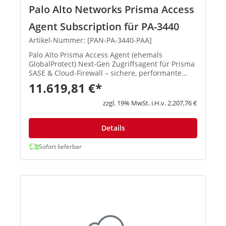
Palo Alto Networks Prisma Access
Agent Subscription für PA-3440
Artikel-Nummer: [PAN-PA-3440-PAA]
Palo Alto Prisma Access Agent (ehemals
GlobalProtect) Next-Gen Zugriffsagent für Prisma
SASE & Cloud-Firewall – sichere, performante
Remote-Verbindungen mit zentralem
11.619,81 €*
Management. Neu: Umbenennung von
GlobalProtect → Prisma Acce...
zzgl. 19% MwSt. i.H.v. 2.207,76 €
Details
Sofort lieferbar