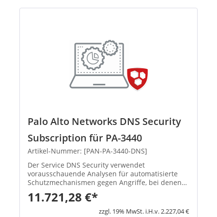
Palo Alto Networks DNS Security
Subscription für PA-3440
Artikel-Nummer: [PAN-PA-3440-DNS]
Der Service DNS Security verwendet
vorausschauende Analysen für automatisierte
Schutzmechanismen gegen Angriffe, bei denen
DNS missbraucht wird. Eine schlagkräftige neue
11.721,28 €*
Lösung zur Angriffsabwehr DNS öffnet
Angreifern Tür und Tor. DNS-basierte Ang...
zzgl. 19% MwSt. i.H.v. 2.227,04 €