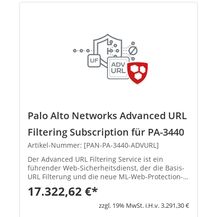
Palo Alto Networks Advanced URL
Filtering Subscription für PA-3440
Artikel-Nummer: [PAN-PA-3440-ADVURL]
Der Advanced URL Filtering Service ist ein
führender Web-Sicherheitsdienst, der die Basis-
URL Filterung und die neue ML-Web-Protection-
Engine vereint, die in der Cloud bereitgestellt
17.322,62 €*
wird. Absicherung des Internets in Echtzeit Da
Anwendungen in di...
zzgl. 19% MwSt. i.H.v. 3.291,30 €