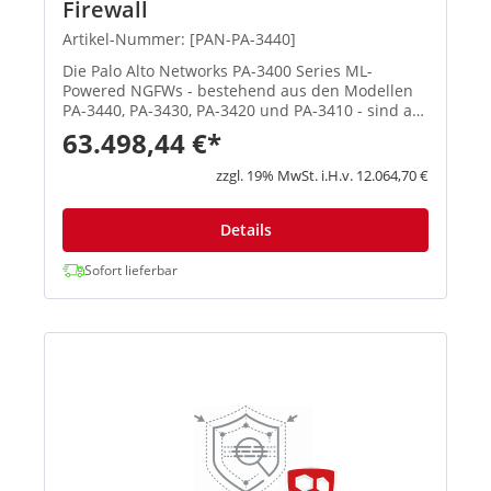
Firewall
Artikel-Nummer: [PAN-PA-3440]
Die Palo Alto Networks PA-3400 Series ML-
Powered NGFWs - bestehend aus den Modellen
PA-3440, PA-3430, PA-3420 und PA-3410 - sind auf
High-Speed-Internet-Gateway-
63.498,44 €*
Implementierungen ausgerichtet. Die Appliances
der PA-3400-Serie sichern den gesamten Da...
zzgl. 19% MwSt. i.H.v. 12.064,70 €
Details
Sofort lieferbar