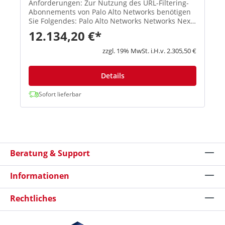
Anforderungen: Zur Nutzung des URL-Filtering-
Abonnements von Palo Alto Networks benötigen
Sie Folgendes: Palo Alto Networks Networks Next-
Generation Firewalls mit PAN-OS Palo Alto
12.134,20 €*
Networks Networks Threat Prev...
zzgl. 19% MwSt. i.H.v. 2.305,50 €
Details
Sofort lieferbar
Beratung & Support
Informationen
Rechtliches