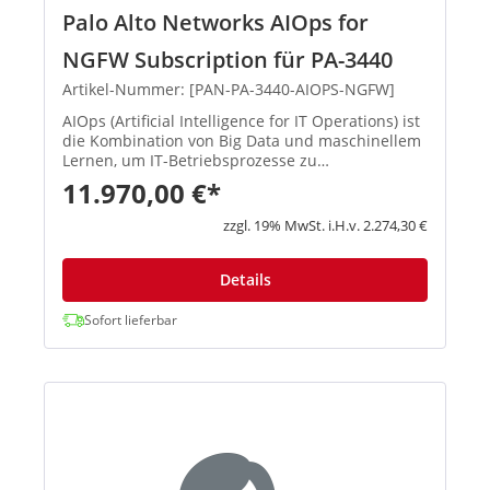
Palo Alto Networks AIOps for
NGFW Subscription für PA-3440
Artikel-Nummer: [PAN-PA-3440-AIOPS-NGFW]
AIOps (Artificial Intelligence for IT Operations) ist
die Kombination von Big Data und maschinellem
Lernen, um IT-Betriebsprozesse zu
automatisieren, einschließlich der Korrelation
11.970,00 €*
von Ereignissen, der Erkennung von Anomalien
und der Bestimmung von K...
zzgl. 19% MwSt. i.H.v. 2.274,30 €
Details
Sofort lieferbar