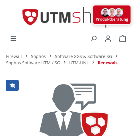
alt springen
Produktberatung
Ware
Firewall
Sophos
Software XGS & Software SG
Sophos Software UTM / SG
UTM-UNL
Renewals
Bildergalerie überspringen