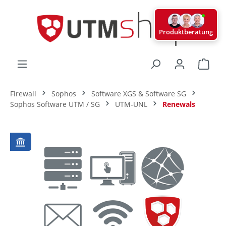
alt springen
Produktberatung
Ware
Firewall
Sophos
Software XGS & Software SG
Sophos Software UTM / SG
UTM-UNL
Renewals
Bildergalerie überspringen