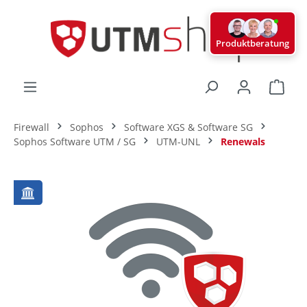
alt springen
Produktberatung
Ware
Firewall
Sophos
Software XGS & Software SG
Sophos Software UTM / SG
UTM-UNL
Renewals
Bildergalerie überspringen