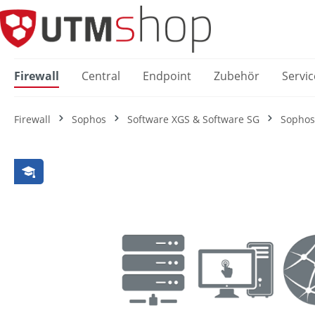
springen
Zur Hauptnavigation springen
Firewall
Central
Endpoint
Zubehör
Servic
Firewall
Sophos
Software XGS & Software SG
Sophos
Bildergalerie überspringen