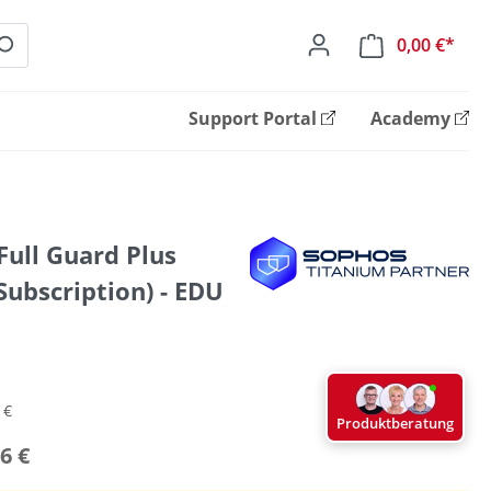
0,00 €*
Ware
Support Portal
Academy
ull Guard Plus
ubscription) - EDU
 €
Produktberatung
6 €