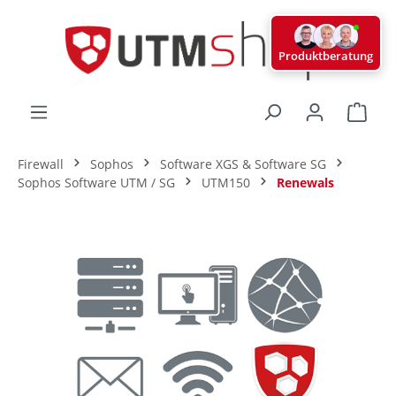
alt springen
Produktberatung
Ware
Firewall
Sophos
Software XGS & Software SG
Sophos Software UTM / SG
UTM150
Renewals
Bildergalerie überspringen