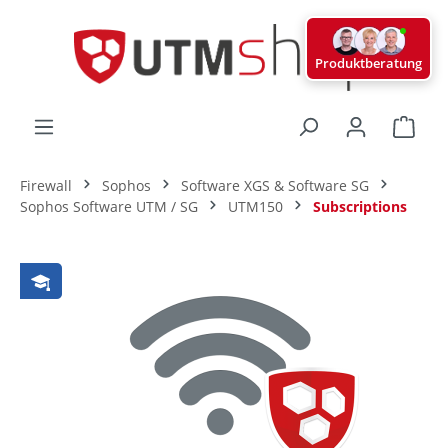
alt springen
Produktberatung
Ware
Firewall
Sophos
Software XGS & Software SG
Sophos Software UTM / SG
UTM150
Subscriptions
Bildergalerie überspringen