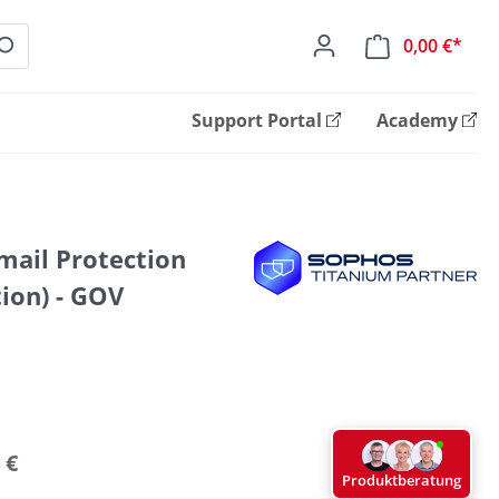
0,00 €*
Ware
Support Portal
Academy
ail Protection
ion) - GOV
 €
Produktberatung