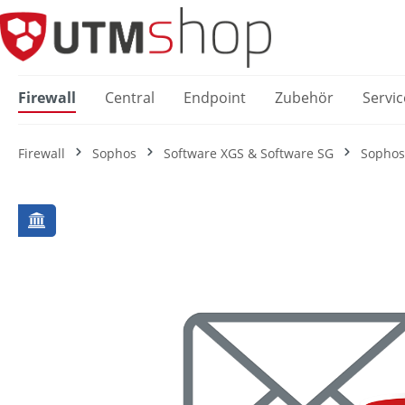
springen
Zur Hauptnavigation springen
Firewall
Central
Endpoint
Zubehör
Servic
Firewall
Sophos
Software XGS & Software SG
Sophos
Bildergalerie überspringen