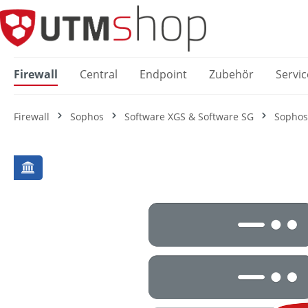
springen
Zur Hauptnavigation springen
Firewall
Central
Endpoint
Zubehör
Servic
Firewall
Sophos
Software XGS & Software SG
Sophos
Bildergalerie überspringen