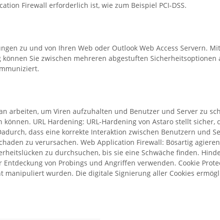
tion Firewall erforderlich ist, wie zum Beispiel PCI-DSS.
gen zu und von Ihren Web oder Outlook Web Access Servern. Mit Hil
ig können Sie zwischen mehreren abgestuften Sicherheitsoptionen 
ommuniziert.
ltan arbeiten, um Viren aufzuhalten und Benutzer und Server zu s
sen können. URL Hardening: URL-Hardening von Astaro stellt siche
adurch, dass eine korrekte Interaktion zwischen Benutzern und Se
chaden zu verursachen. Web Application Firewall: Bösartig agier
rheitslücken zu durchsuchen, bis sie eine Schwäche finden. Hinde
r Entdeckung von Probings und Angriffen verwenden. Cookie Protecti
 manipuliert wurden. Die digitale Signierung aller Cookies ermögl