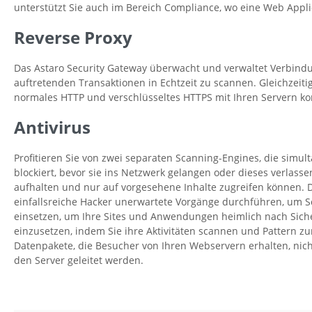
unterstützt Sie auch im Bereich Compliance, wo eine Web Applica
Reverse Proxy
Das Astaro Security Gateway überwacht und verwaltet Verbindun
auftretenden Transaktionen in Echtzeit zu scannen. Gleichzeit
normales HTTP und verschlüsseltes HTTPS mit Ihren Servern k
Antivirus
Profitieren Sie von zwei separaten Scanning-Engines, die simu
blockiert, bevor sie ins Netzwerk gelangen oder dieses verlas
aufhalten und nur auf vorgesehene Inhalte zugreifen können. D
einfallsreiche Hacker unerwartete Vorgänge durchführen, um S
einsetzen, um Ihre Sites und Anwendungen heimlich nach Siche
einzusetzen, indem Sie ihre Aktivitäten scannen und Pattern zu
Datenpakete, die Besucher von Ihren Webservern erhalten, nicht
den Server geleitet werden.