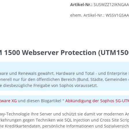
Artikel-Nr.:
SUSWZZ12IKNGAA
ehem. Artikel-Nr.:
WSSV1GSAA
1500 Webserver Protection (UTM1500
ware und Renewals gewährt. Hardware und Total - und Enterprise P
enerell nur für den öffentlichen Bereich (Bund, Städte, Gemeind
e diesbezügliche Freigabe von Sophos voraussetzt.
tware XG
und diesen Blogartikel "
Abkündigung der Sophos SG-UTM 
roxy-Technologie Ihre Server und schützt sie damit vor modernen A
rungen gegen Techniken wie SQL Injection und Cross Site Scriptin
e Kreditkartendaten, persönliche Informationen und Sozialversic