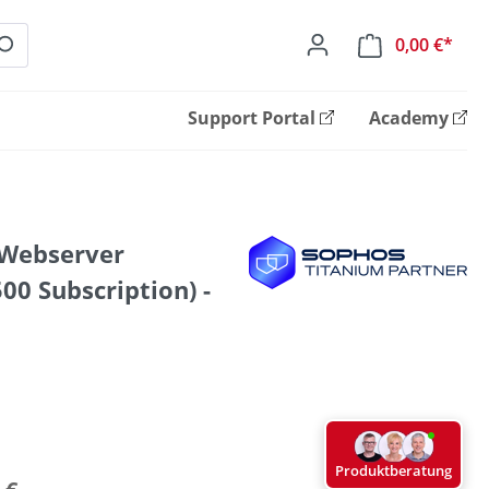
0,00 €*
Ware
Support Portal
Academy
Webserver
00 Subscription) -
Produktberatung