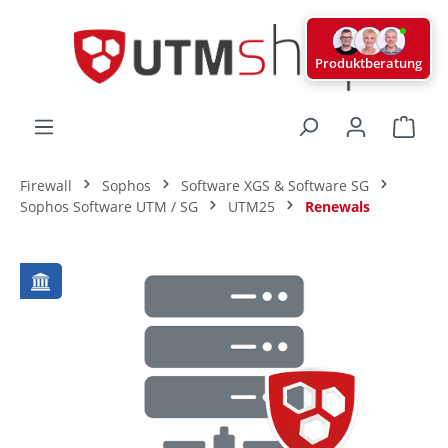
alt springen
Produktberatung
Ware
Firewall
Sophos
Software XGS & Software SG
Sophos Software UTM / SG
UTM25
Renewals
Bildergalerie überspringen