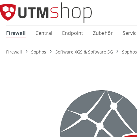
springen
Zur Hauptnavigation springen
Firewall
Central
Endpoint
Zubehör
Servic
Firewall
Sophos
Software XGS & Software SG
Sophos
Bildergalerie überspringen