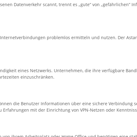
senen Datenverkehr scannt, trennt es „gute“ von „gefährlichen“ In
rnetverbindungen problemlos ermitteln und nutzen. Der Astaro De
ndigkeit eines Netzwerks. Unternehmen, die ihre verfügbare Bandb
artezeiten einzuschränken.
können die Benutzer Informationen über eine sichere Verbindung
 Erfahrungen mit der Einrichtung von VPN-Netzen oder Kenntnisse
n von ihrem Arbeitsplatz oder Home Office und benötigen eine st