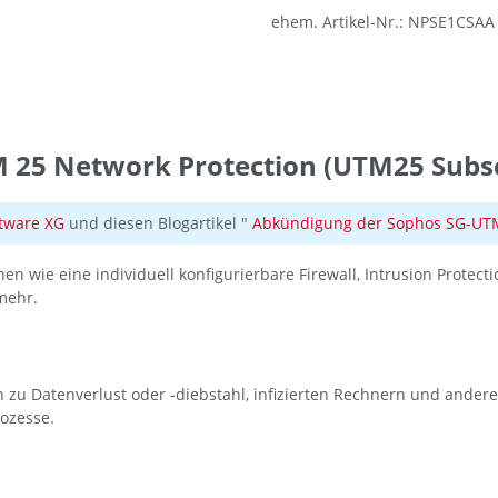
ehem. Artikel-Nr.:
NPSE1CSAA
25 Network Protection (UTM25 Subsc
tware XG
und diesen Blogartikel "
Abkündigung der Sophos SG-UTM 
en wie eine individuell konfigurierbare Firewall, Intrusion Protect
mehr.
en zu Datenverlust oder -diebstahl, infizierten Rechnern und ande
rozesse.