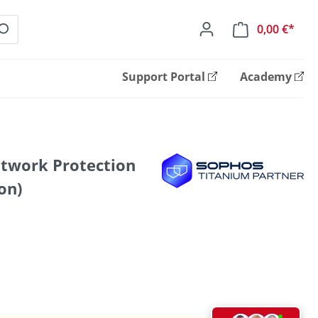
0,00 €*
Ware
Support Portal
Academy
twork Protection
on)