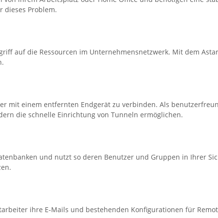
ür dieses Problem.
Zugriff auf die Ressourcen im Unternehmensnetzwerk. Mit dem Ast
n.
her mit einem entfernten Endgerät zu verbinden. Als benutzerfreu
rn die schnelle Einrichtung von Tunneln ermöglichen.
n Datenbanken und nutzt so deren Benutzer und Gruppen in Ihrer Si
zen.
Mitarbeiter ihre E-Mails und bestehenden Konfigurationen für Remo