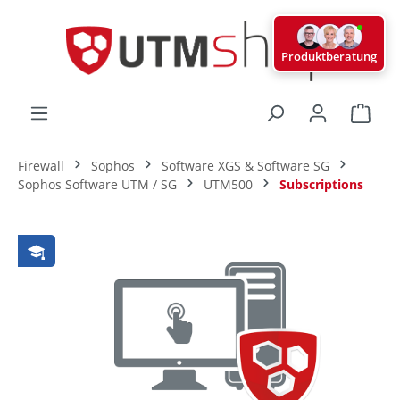
alt springen
Produktberatung
Ware
Firewall
Sophos
Software XGS & Software SG
Sophos Software UTM / SG
UTM500
Subscriptions
Bildergalerie überspringen