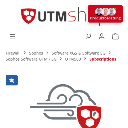
alt springen
Produktberatung
Ware
Firewall
Sophos
Software XGS & Software SG
Sophos Software UTM / SG
UTM500
Subscriptions
Bildergalerie überspringen