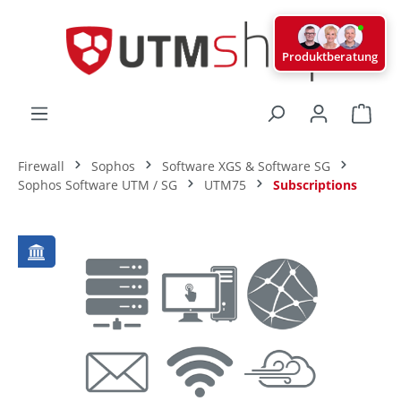
alt springen
Produktberatung
Ware
Firewall
Sophos
Software XGS & Software SG
Sophos Software UTM / SG
UTM75
Subscriptions
Bildergalerie überspringen