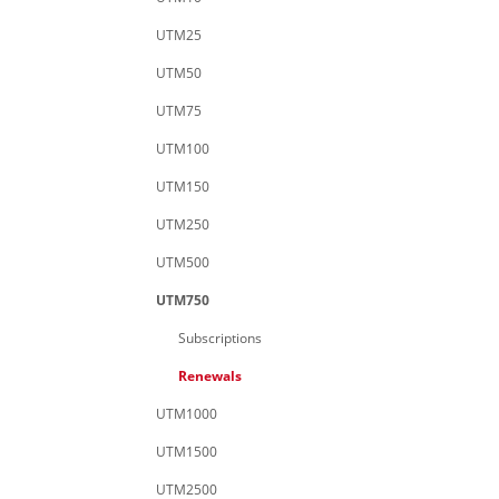
UTM25
UTM50
UTM75
UTM100
UTM150
UTM250
UTM500
UTM750
Subscriptions
Renewals
UTM1000
UTM1500
UTM2500