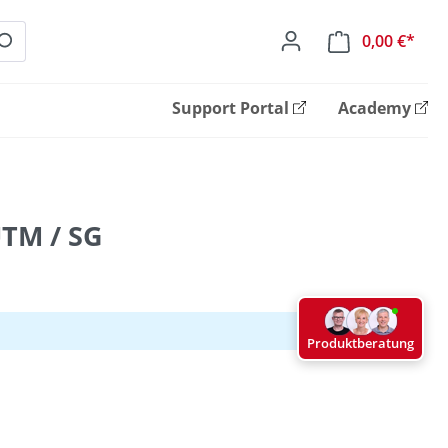
0,00 €*
Ware
Support Portal
Academy
UTM / SG
Produktberatung