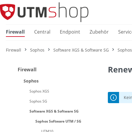
springen
Zur Hauptnavigation springen
Firewall
Central
Endpoint
Zubehör
Servic
Firewall
Sophos
Software XGS & Software SG
Sophos
Renew
Firewall
Sophos
Sophos XGS
Kei
Sophos SG
Software XGS & Software SG
Sophos Software UTM / SG
UTM10