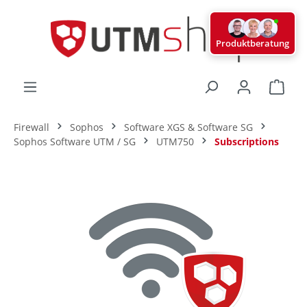
alt springen
Produktberatung
Ware
Firewall
Sophos
Software XGS & Software SG
Sophos Software UTM / SG
UTM750
Subscriptions
Bildergalerie überspringen