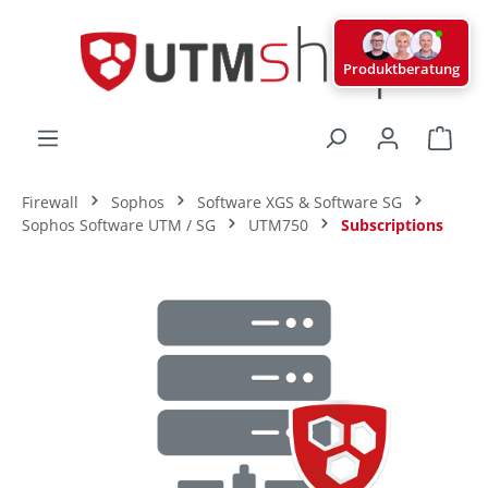
alt springen
Produktberatung
Ware
Firewall
Sophos
Software XGS & Software SG
Sophos Software UTM / SG
UTM750
Subscriptions
Bildergalerie überspringen