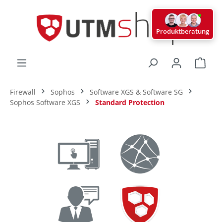
alt springen
Produktberatung
Ware
Firewall
Sophos
Software XGS & Software SG
Sophos Software XGS
Standard Protection
Bildergalerie überspringen