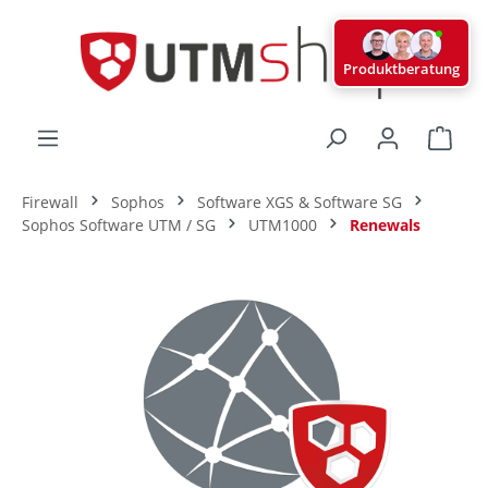
alt springen
Produktberatung
Ware
Firewall
Sophos
Software XGS & Software SG
Sophos Software UTM / SG
UTM1000
Renewals
Bildergalerie überspringen